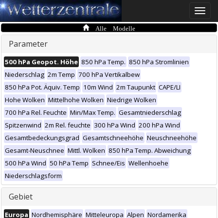
Toggle
naviga
Alle Modelle
Parameter
500 hPa Geopot. Höhe
850 hPa Temp.
850 hPa Stromlinien
Niederschlag
2m Temp
700 hPa Vertikalbew
850 hPa Pot. Äquiv. Temp
10m Wind
2m Taupunkt
CAPE/LI
Hohe Wolken
Mittelhohe Wolken
Niedrige Wolken
700 hPa Rel. Feuchte
Min/Max Temp.
Gesamtniederschlag
Spitzenwind
2m Rel. feuchte
300 hPa Wind
200 hPa Wind
Gesamtbedeckungsgrad
Gesamtschneehöhe
Neuschneehöhe
Gesamt-Neuschnee
Mittl. Wolken
850 hPa Temp. Abweichung
500 hPa Wind
50 hPa Temp
Schnee/Eis
Wellenhoehe
Niederschlagsform
Gebiet
Europa
Nordhemisphäre
Mitteleuropa
Alpen
Nordamerika