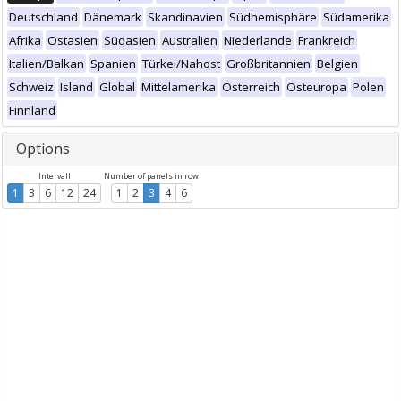
Deutschland
Dänemark
Skandinavien
Südhemisphäre
Südamerika
Afrika
Ostasien
Südasien
Australien
Niederlande
Frankreich
Italien/Balkan
Spanien
Türkei/Nahost
Großbritannien
Belgien
Schweiz
Island
Global
Mittelamerika
Österreich
Osteuropa
Polen
Finnland
Options
Intervall
Number of panels in row
1
3
6
12
24
1
2
3
4
6