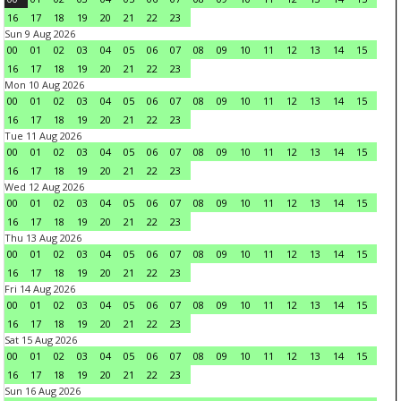
16
17
18
19
20
21
22
23
Sun 9 Aug 2026
00
01
02
03
04
05
06
07
08
09
10
11
12
13
14
15
16
17
18
19
20
21
22
23
Mon 10 Aug 2026
00
01
02
03
04
05
06
07
08
09
10
11
12
13
14
15
16
17
18
19
20
21
22
23
Tue 11 Aug 2026
00
01
02
03
04
05
06
07
08
09
10
11
12
13
14
15
16
17
18
19
20
21
22
23
Wed 12 Aug 2026
00
01
02
03
04
05
06
07
08
09
10
11
12
13
14
15
16
17
18
19
20
21
22
23
Thu 13 Aug 2026
00
01
02
03
04
05
06
07
08
09
10
11
12
13
14
15
16
17
18
19
20
21
22
23
Fri 14 Aug 2026
00
01
02
03
04
05
06
07
08
09
10
11
12
13
14
15
16
17
18
19
20
21
22
23
Sat 15 Aug 2026
00
01
02
03
04
05
06
07
08
09
10
11
12
13
14
15
16
17
18
19
20
21
22
23
Sun 16 Aug 2026