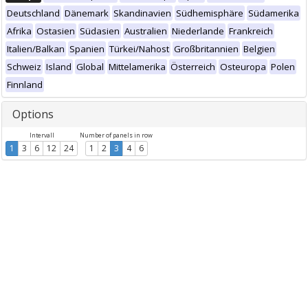
Deutschland
Dänemark
Skandinavien
Südhemisphäre
Südamerika
Afrika
Ostasien
Südasien
Australien
Niederlande
Frankreich
Italien/Balkan
Spanien
Türkei/Nahost
Großbritannien
Belgien
Schweiz
Island
Global
Mittelamerika
Österreich
Osteuropa
Polen
Finnland
Options
Intervall
Number of panels in row
1
3
6
12
24
1
2
3
4
6