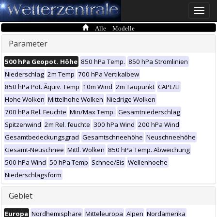
Toggle
naviga
Alle Modelle
Parameter
500 hPa Geopot. Höhe
850 hPa Temp.
850 hPa Stromlinien
Niederschlag
2m Temp
700 hPa Vertikalbew
850 hPa Pot. Äquiv. Temp
10m Wind
2m Taupunkt
CAPE/LI
Hohe Wolken
Mittelhohe Wolken
Niedrige Wolken
700 hPa Rel. Feuchte
Min/Max Temp.
Gesamtniederschlag
Spitzenwind
2m Rel. feuchte
300 hPa Wind
200 hPa Wind
Gesamtbedeckungsgrad
Gesamtschneehöhe
Neuschneehöhe
Gesamt-Neuschnee
Mittl. Wolken
850 hPa Temp. Abweichung
500 hPa Wind
50 hPa Temp
Schnee/Eis
Wellenhoehe
Niederschlagsform
Gebiet
Europa
Nordhemisphäre
Mitteleuropa
Alpen
Nordamerika