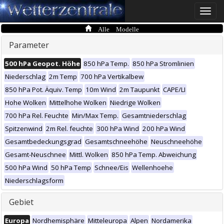
Toggle
naviga
Alle Modelle
Parameter
500 hPa Geopot. Höhe
850 hPa Temp.
850 hPa Stromlinien
Niederschlag
2m Temp
700 hPa Vertikalbew
850 hPa Pot. Äquiv. Temp
10m Wind
2m Taupunkt
CAPE/LI
Hohe Wolken
Mittelhohe Wolken
Niedrige Wolken
700 hPa Rel. Feuchte
Min/Max Temp.
Gesamtniederschlag
Spitzenwind
2m Rel. feuchte
300 hPa Wind
200 hPa Wind
Gesamtbedeckungsgrad
Gesamtschneehöhe
Neuschneehöhe
Gesamt-Neuschnee
Mittl. Wolken
850 hPa Temp. Abweichung
500 hPa Wind
50 hPa Temp
Schnee/Eis
Wellenhoehe
Niederschlagsform
Gebiet
Europa
Nordhemisphäre
Mitteleuropa
Alpen
Nordamerika