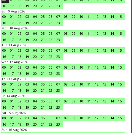
16
17
18
19
20
21
22
23
Sun 9 Aug 2026
00
01
02
03
04
05
06
07
08
09
10
11
12
13
14
15
16
17
18
19
20
21
22
23
Mon 10 Aug 2026
00
01
02
03
04
05
06
07
08
09
10
11
12
13
14
15
16
17
18
19
20
21
22
23
Tue 11 Aug 2026
00
01
02
03
04
05
06
07
08
09
10
11
12
13
14
15
16
17
18
19
20
21
22
23
Wed 12 Aug 2026
00
01
02
03
04
05
06
07
08
09
10
11
12
13
14
15
16
17
18
19
20
21
22
23
Thu 13 Aug 2026
00
01
02
03
04
05
06
07
08
09
10
11
12
13
14
15
16
17
18
19
20
21
22
23
Fri 14 Aug 2026
00
01
02
03
04
05
06
07
08
09
10
11
12
13
14
15
16
17
18
19
20
21
22
23
Sat 15 Aug 2026
00
01
02
03
04
05
06
07
08
09
10
11
12
13
14
15
16
17
18
19
20
21
22
23
Sun 16 Aug 2026