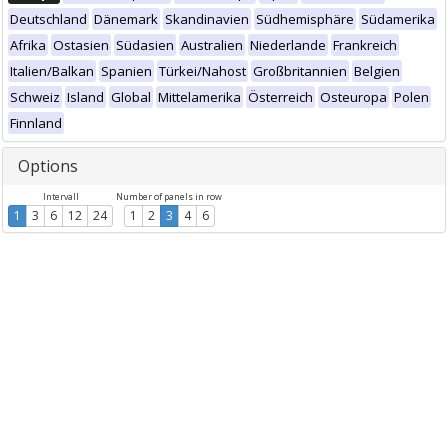
Deutschland
Dänemark
Skandinavien
Südhemisphäre
Südamerika
Afrika
Ostasien
Südasien
Australien
Niederlande
Frankreich
Italien/Balkan
Spanien
Türkei/Nahost
Großbritannien
Belgien
Schweiz
Island
Global
Mittelamerika
Österreich
Osteuropa
Polen
Finnland
Options
Intervall
Number of panels in row
1
3
6
12
24
1
2
3
4
6