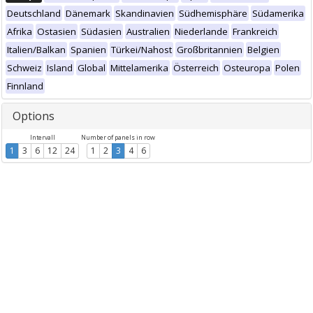
Deutschland
Dänemark
Skandinavien
Südhemisphäre
Südamerika
Afrika
Ostasien
Südasien
Australien
Niederlande
Frankreich
Italien/Balkan
Spanien
Türkei/Nahost
Großbritannien
Belgien
Schweiz
Island
Global
Mittelamerika
Österreich
Osteuropa
Polen
Finnland
Options
Intervall
Number of panels in row
1
3
6
12
24
1
2
3
4
6