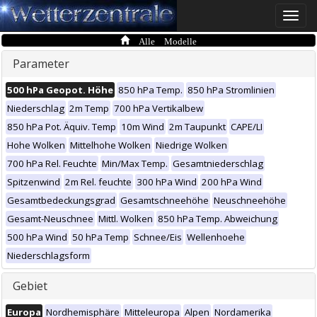
Toggle
naviga
Alle Modelle
Parameter
500 hPa Geopot. Höhe
850 hPa Temp.
850 hPa Stromlinien
Niederschlag
2m Temp
700 hPa Vertikalbew
850 hPa Pot. Äquiv. Temp
10m Wind
2m Taupunkt
CAPE/LI
Hohe Wolken
Mittelhohe Wolken
Niedrige Wolken
700 hPa Rel. Feuchte
Min/Max Temp.
Gesamtniederschlag
Spitzenwind
2m Rel. feuchte
300 hPa Wind
200 hPa Wind
Gesamtbedeckungsgrad
Gesamtschneehöhe
Neuschneehöhe
Gesamt-Neuschnee
Mittl. Wolken
850 hPa Temp. Abweichung
500 hPa Wind
50 hPa Temp
Schnee/Eis
Wellenhoehe
Niederschlagsform
Gebiet
Europa
Nordhemisphäre
Mitteleuropa
Alpen
Nordamerika