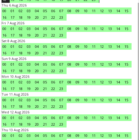
Thu 6 Aug 2026
00
01
02
03
04
05
06
07
08
09
10
11
12
13
14
15
16
17
18
19
20
21
22
23
Fri 7 Aug 2026
00
01
02
03
04
05
06
07
08
09
10
11
12
13
14
15
16
17
18
19
20
21
22
23
Sat 8 Aug 2026
00
01
02
03
04
05
06
07
08
09
10
11
12
13
14
15
16
17
18
19
20
21
22
23
Sun 9 Aug 2026
00
01
02
03
04
05
06
07
08
09
10
11
12
13
14
15
16
17
18
19
20
21
22
23
Mon 10 Aug 2026
00
01
02
03
04
05
06
07
08
09
10
11
12
13
14
15
16
17
18
19
20
21
22
23
Tue 11 Aug 2026
00
01
02
03
04
05
06
07
08
09
10
11
12
13
14
15
16
17
18
19
20
21
22
23
Wed 12 Aug 2026
00
01
02
03
04
05
06
07
08
09
10
11
12
13
14
15
16
17
18
19
20
21
22
23
Thu 13 Aug 2026
00
01
02
03
04
05
06
07
08
09
10
11
12
13
14
15