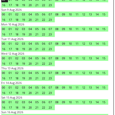
16
17
18
19
20
21
22
23
Sun 9 Aug 2026
00
01
02
03
04
05
06
07
08
09
10
11
12
13
14
15
16
17
18
19
20
21
22
23
Mon 10 Aug 2026
00
01
02
03
04
05
06
07
08
09
10
11
12
13
14
15
16
17
18
19
20
21
22
23
Tue 11 Aug 2026
00
01
02
03
04
05
06
07
08
09
10
11
12
13
14
15
16
17
18
19
20
21
22
23
Wed 12 Aug 2026
00
01
02
03
04
05
06
07
08
09
10
11
12
13
14
15
16
17
18
19
20
21
22
23
Thu 13 Aug 2026
00
01
02
03
04
05
06
07
08
09
10
11
12
13
14
15
16
17
18
19
20
21
22
23
Fri 14 Aug 2026
00
01
02
03
04
05
06
07
08
09
10
11
12
13
14
15
16
17
18
19
20
21
22
23
Sat 15 Aug 2026
00
01
02
03
04
05
06
07
08
09
10
11
12
13
14
15
16
17
18
19
20
21
22
23
Sun 16 Aug 2026