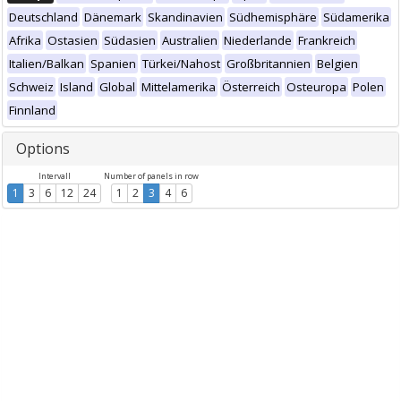
Deutschland
Dänemark
Skandinavien
Südhemisphäre
Südamerika
Afrika
Ostasien
Südasien
Australien
Niederlande
Frankreich
Italien/Balkan
Spanien
Türkei/Nahost
Großbritannien
Belgien
Schweiz
Island
Global
Mittelamerika
Österreich
Osteuropa
Polen
Finnland
Options
Intervall
Number of panels in row
1
3
6
12
24
1
2
3
4
6