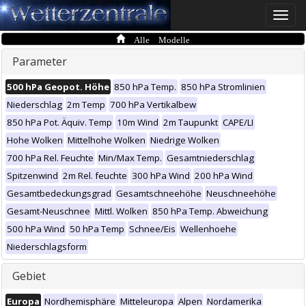
Toggle
naviga
Alle Modelle
Parameter
500 hPa Geopot. Höhe
850 hPa Temp.
850 hPa Stromlinien
Niederschlag
2m Temp
700 hPa Vertikalbew
850 hPa Pot. Äquiv. Temp
10m Wind
2m Taupunkt
CAPE/LI
Hohe Wolken
Mittelhohe Wolken
Niedrige Wolken
700 hPa Rel. Feuchte
Min/Max Temp.
Gesamtniederschlag
Spitzenwind
2m Rel. feuchte
300 hPa Wind
200 hPa Wind
Gesamtbedeckungsgrad
Gesamtschneehöhe
Neuschneehöhe
Gesamt-Neuschnee
Mittl. Wolken
850 hPa Temp. Abweichung
500 hPa Wind
50 hPa Temp
Schnee/Eis
Wellenhoehe
Niederschlagsform
Gebiet
Europa
Nordhemisphäre
Mitteleuropa
Alpen
Nordamerika