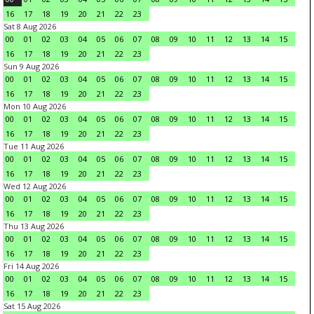
16
17
18
19
20
21
22
23
Sat 8 Aug 2026
00
01
02
03
04
05
06
07
08
09
10
11
12
13
14
15
16
17
18
19
20
21
22
23
Sun 9 Aug 2026
00
01
02
03
04
05
06
07
08
09
10
11
12
13
14
15
16
17
18
19
20
21
22
23
Mon 10 Aug 2026
00
01
02
03
04
05
06
07
08
09
10
11
12
13
14
15
16
17
18
19
20
21
22
23
Tue 11 Aug 2026
00
01
02
03
04
05
06
07
08
09
10
11
12
13
14
15
16
17
18
19
20
21
22
23
Wed 12 Aug 2026
00
01
02
03
04
05
06
07
08
09
10
11
12
13
14
15
16
17
18
19
20
21
22
23
Thu 13 Aug 2026
00
01
02
03
04
05
06
07
08
09
10
11
12
13
14
15
16
17
18
19
20
21
22
23
Fri 14 Aug 2026
00
01
02
03
04
05
06
07
08
09
10
11
12
13
14
15
16
17
18
19
20
21
22
23
Sat 15 Aug 2026