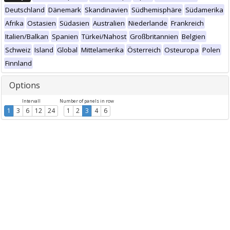
Deutschland
Dänemark
Skandinavien
Südhemisphäre
Südamerika
Afrika
Ostasien
Südasien
Australien
Niederlande
Frankreich
Italien/Balkan
Spanien
Türkei/Nahost
Großbritannien
Belgien
Schweiz
Island
Global
Mittelamerika
Österreich
Osteuropa
Polen
Finnland
Options
Intervall
Number of panels in row
1
3
6
12
24
1
2
3
4
6