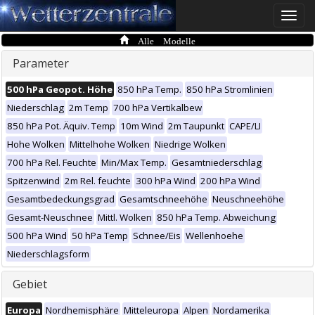
Toggle
naviga
Alle Modelle
Parameter
500 hPa Geopot. Höhe
850 hPa Temp.
850 hPa Stromlinien
Niederschlag
2m Temp
700 hPa Vertikalbew
850 hPa Pot. Äquiv. Temp
10m Wind
2m Taupunkt
CAPE/LI
Hohe Wolken
Mittelhohe Wolken
Niedrige Wolken
700 hPa Rel. Feuchte
Min/Max Temp.
Gesamtniederschlag
Spitzenwind
2m Rel. feuchte
300 hPa Wind
200 hPa Wind
Gesamtbedeckungsgrad
Gesamtschneehöhe
Neuschneehöhe
Gesamt-Neuschnee
Mittl. Wolken
850 hPa Temp. Abweichung
500 hPa Wind
50 hPa Temp
Schnee/Eis
Wellenhoehe
Niederschlagsform
Gebiet
Europa
Nordhemisphäre
Mitteleuropa
Alpen
Nordamerika