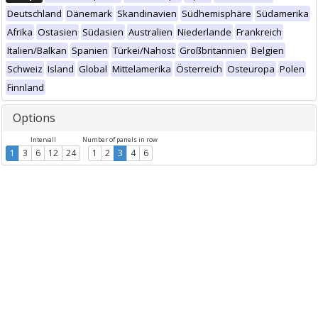
Deutschland
Dänemark
Skandinavien
Südhemisphäre
Südamerika
Afrika
Ostasien
Südasien
Australien
Niederlande
Frankreich
Italien/Balkan
Spanien
Türkei/Nahost
Großbritannien
Belgien
Schweiz
Island
Global
Mittelamerika
Österreich
Osteuropa
Polen
Finnland
Options
Intervall
Number of panels in row
1
3
6
12
24
1
2
3
4
6