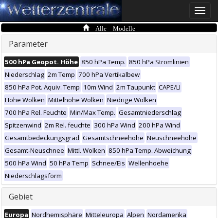
Toggle
naviga
Alle Modelle
Parameter
500 hPa Geopot. Höhe
850 hPa Temp.
850 hPa Stromlinien
Niederschlag
2m Temp
700 hPa Vertikalbew
850 hPa Pot. Äquiv. Temp
10m Wind
2m Taupunkt
CAPE/LI
Hohe Wolken
Mittelhohe Wolken
Niedrige Wolken
700 hPa Rel. Feuchte
Min/Max Temp.
Gesamtniederschlag
Spitzenwind
2m Rel. feuchte
300 hPa Wind
200 hPa Wind
Gesamtbedeckungsgrad
Gesamtschneehöhe
Neuschneehöhe
Gesamt-Neuschnee
Mittl. Wolken
850 hPa Temp. Abweichung
500 hPa Wind
50 hPa Temp
Schnee/Eis
Wellenhoehe
Niederschlagsform
Gebiet
Europa
Nordhemisphäre
Mitteleuropa
Alpen
Nordamerika