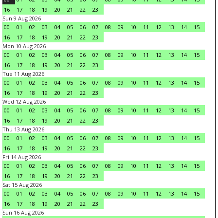
16
17
18
19
20
21
22
23
Sun 9 Aug 2026
00
01
02
03
04
05
06
07
08
09
10
11
12
13
14
15
16
17
18
19
20
21
22
23
Mon 10 Aug 2026
00
01
02
03
04
05
06
07
08
09
10
11
12
13
14
15
16
17
18
19
20
21
22
23
Tue 11 Aug 2026
00
01
02
03
04
05
06
07
08
09
10
11
12
13
14
15
16
17
18
19
20
21
22
23
Wed 12 Aug 2026
00
01
02
03
04
05
06
07
08
09
10
11
12
13
14
15
16
17
18
19
20
21
22
23
Thu 13 Aug 2026
00
01
02
03
04
05
06
07
08
09
10
11
12
13
14
15
16
17
18
19
20
21
22
23
Fri 14 Aug 2026
00
01
02
03
04
05
06
07
08
09
10
11
12
13
14
15
16
17
18
19
20
21
22
23
Sat 15 Aug 2026
00
01
02
03
04
05
06
07
08
09
10
11
12
13
14
15
16
17
18
19
20
21
22
23
Sun 16 Aug 2026