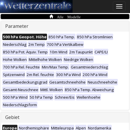
Toggle
naviga
Alle Modelle
Parameter
500 hPa Geopot. Höhe
850 hPa Temp.
850 hPa Stromlinien
Niederschlag
2m Temp
700 hPa Vertikalbew
850 hPa Pot. Äquiv. Temp
10m Wind
2m Taupunkt
CAPE/LI
Hohe Wolken
Mittelhohe Wolken
Niedrige Wolken
700 hPa Rel. Feuchte
Min/Max Temp.
Gesamtniederschlag
Spitzenwind
2m Rel. feuchte
300 hPa Wind
200 hPa Wind
Gesamtbedeckungsgrad
Gesamtschneehöhe
Neuschneehöhe
Gesamt-Neuschnee
Mittl. Wolken
850 hPa Temp. Abweichung
500 hPa Wind
50 hPa Temp
Schnee/Eis
Wellenhoehe
Niederschlagsform
Gebiet
Europa
Nordhemisphäre
Mitteleuropa
Alpen
Nordamerika