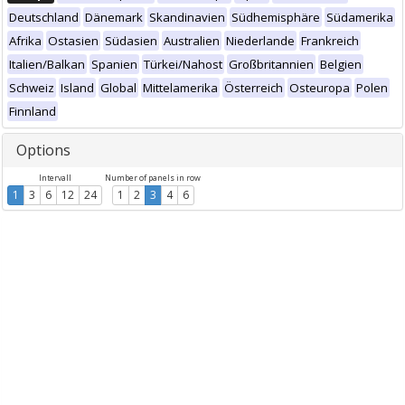
Deutschland
Dänemark
Skandinavien
Südhemisphäre
Südamerika
Afrika
Ostasien
Südasien
Australien
Niederlande
Frankreich
Italien/Balkan
Spanien
Türkei/Nahost
Großbritannien
Belgien
Schweiz
Island
Global
Mittelamerika
Österreich
Osteuropa
Polen
Finnland
Options
Intervall
Number of panels in row
1
3
6
12
24
1
2
3
4
6