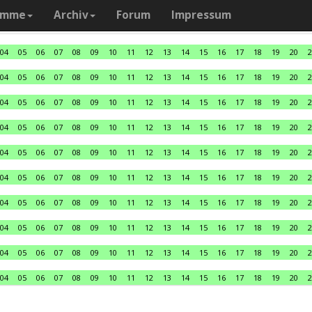
amme
Archiv
Forum
Impressum
04
05
06
07
08
09
10
11
12
13
14
15
16
17
18
19
20
2
04
05
06
07
08
09
10
11
12
13
14
15
16
17
18
19
20
2
04
05
06
07
08
09
10
11
12
13
14
15
16
17
18
19
20
2
04
05
06
07
08
09
10
11
12
13
14
15
16
17
18
19
20
2
04
05
06
07
08
09
10
11
12
13
14
15
16
17
18
19
20
2
04
05
06
07
08
09
10
11
12
13
14
15
16
17
18
19
20
2
04
05
06
07
08
09
10
11
12
13
14
15
16
17
18
19
20
2
04
05
06
07
08
09
10
11
12
13
14
15
16
17
18
19
20
2
04
05
06
07
08
09
10
11
12
13
14
15
16
17
18
19
20
2
04
05
06
07
08
09
10
11
12
13
14
15
16
17
18
19
20
2