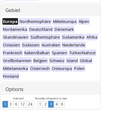
Gebiet
Europa
Nordhemisphäre
Mitteleuropa
Alpen
Nordamerika
Deutschland
Dänemark
Skandinavien
Südhemisphäre
Südamerika
Afrika
Ostasien
Südasien
Australien
Niederlande
Frankreich
Italien/Balkan
Spanien
Türkei/Nahost
Großbritannien
Belgien
Schweiz
Island
Global
Mittelamerika
Österreich
Osteuropa
Polen
Finnland
Options
Intervall
Number of panels in row
1
3
6
12
24
1
2
3
4
6