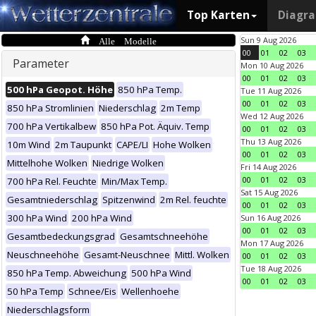
Top Karten
Diagr
Alle Modelle
Sun 9 Aug 2026
00
01
02
03
Parameter
Mon 10 Aug 2026
00
01
02
03
500 hPa Geopot. Höhe
850 hPa Temp.
Tue 11 Aug 2026
00
01
02
03
850 hPa Stromlinien
Niederschlag
2m Temp
Wed 12 Aug 2026
700 hPa Vertikalbew
850 hPa Pot. Äquiv. Temp
00
01
02
03
Thu 13 Aug 2026
10m Wind
2m Taupunkt
CAPE/LI
Hohe Wolken
00
01
02
03
Mittelhohe Wolken
Niedrige Wolken
Fri 14 Aug 2026
00
01
02
03
700 hPa Rel. Feuchte
Min/Max Temp.
Sat 15 Aug 2026
Gesamtniederschlag
Spitzenwind
2m Rel. feuchte
00
01
02
03
300 hPa Wind
200 hPa Wind
Sun 16 Aug 2026
00
01
02
03
Gesamtbedeckungsgrad
Gesamtschneehöhe
Mon 17 Aug 2026
Neuschneehöhe
Gesamt-Neuschnee
Mittl. Wolken
00
01
02
03
Tue 18 Aug 2026
850 hPa Temp. Abweichung
500 hPa Wind
00
01
02
03
50 hPa Temp
Schnee/Eis
Wellenhoehe
Niederschlagsform