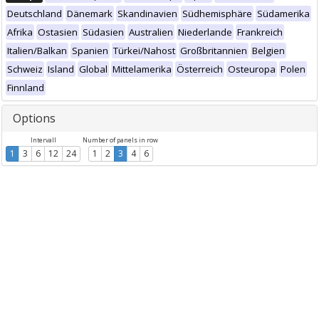
Deutschland
Dänemark
Skandinavien
Südhemisphäre
Südamerika
Afrika
Ostasien
Südasien
Australien
Niederlande
Frankreich
Italien/Balkan
Spanien
Türkei/Nahost
Großbritannien
Belgien
Schweiz
Island
Global
Mittelamerika
Österreich
Osteuropa
Polen
Finnland
Options
Intervall
Number of panels in row
1
3
6
12
24
1
2
3
4
6