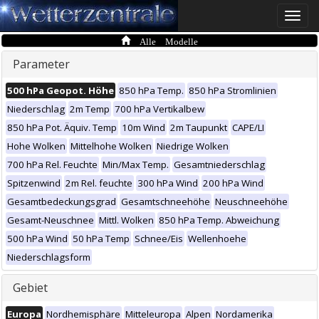
Toggle
naviga
Alle Modelle
Parameter
500 hPa Geopot. Höhe
850 hPa Temp.
850 hPa Stromlinien
Niederschlag
2m Temp
700 hPa Vertikalbew
850 hPa Pot. Äquiv. Temp
10m Wind
2m Taupunkt
CAPE/LI
Hohe Wolken
Mittelhohe Wolken
Niedrige Wolken
700 hPa Rel. Feuchte
Min/Max Temp.
Gesamtniederschlag
Spitzenwind
2m Rel. feuchte
300 hPa Wind
200 hPa Wind
Gesamtbedeckungsgrad
Gesamtschneehöhe
Neuschneehöhe
Gesamt-Neuschnee
Mittl. Wolken
850 hPa Temp. Abweichung
500 hPa Wind
50 hPa Temp
Schnee/Eis
Wellenhoehe
Niederschlagsform
Gebiet
Europa
Nordhemisphäre
Mitteleuropa
Alpen
Nordamerika