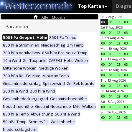
Top Karten
Diagr
Alle Modelle
Fri 7 Aug 2026
00
01
02
03
Parameter
Sat 8 Aug 2026
00
01
02
03
500 hPa Geopot. Höhe
850 hPa Temp.
Sun 9 Aug 2026
00
01
02
03
850 hPa Stromlinien
Niederschlag
2m Temp
Mon 10 Aug 2026
700 hPa Vertikalbew
850 hPa Pot. Äquiv. Temp
00
01
02
03
Tue 11 Aug 2026
10m Wind
2m Taupunkt
CAPE/LI
Hohe Wolken
00
01
02
03
Mittelhohe Wolken
Niedrige Wolken
Wed 12 Aug 2026
00
01
02
03
700 hPa Rel. Feuchte
Min/Max Temp.
Thu 13 Aug 2026
Gesamtniederschlag
Spitzenwind
2m Rel. feuchte
00
01
02
03
300 hPa Wind
200 hPa Wind
Fri 14 Aug 2026
00
01
02
03
Gesamtbedeckungsgrad
Gesamtschneehöhe
Sat 15 Aug 2026
Neuschneehöhe
Gesamt-Neuschnee
Mittl. Wolken
00
01
02
03
Sun 16 Aug 2026
850 hPa Temp. Abweichung
500 hPa Wind
00
01
02
03
50 hPa Temp
Schnee/Eis
Wellenhoehe
Niederschlagsform