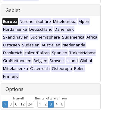
Gebiet
Europa
Nordhemisphäre
Mitteleuropa
Alpen
Nordamerika
Deutschland
Dänemark
Skandinavien
Südhemisphäre
Südamerika
Afrika
Ostasien
Südasien
Australien
Niederlande
Frankreich
Italien/Balkan
Spanien
Türkei/Nahost
Großbritannien
Belgien
Schweiz
Island
Global
Mittelamerika
Österreich
Osteuropa
Polen
Finnland
Options
Intervall
Number of panels in row
1
3
6
12
24
1
2
3
4
6