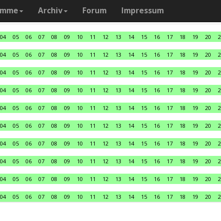
amme
Archiv
Forum
Impressum
04
05
06
07
08
09
10
11
12
13
14
15
16
17
18
19
20
2
04
05
06
07
08
09
10
11
12
13
14
15
16
17
18
19
20
2
04
05
06
07
08
09
10
11
12
13
14
15
16
17
18
19
20
2
04
05
06
07
08
09
10
11
12
13
14
15
16
17
18
19
20
2
04
05
06
07
08
09
10
11
12
13
14
15
16
17
18
19
20
2
04
05
06
07
08
09
10
11
12
13
14
15
16
17
18
19
20
2
04
05
06
07
08
09
10
11
12
13
14
15
16
17
18
19
20
2
04
05
06
07
08
09
10
11
12
13
14
15
16
17
18
19
20
2
04
05
06
07
08
09
10
11
12
13
14
15
16
17
18
19
20
2
04
05
06
07
08
09
10
11
12
13
14
15
16
17
18
19
20
2