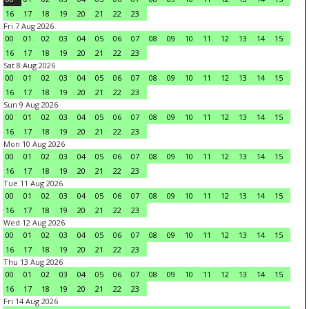
16
17
18
19
20
21
22
23
Fri 7 Aug 2026
00
01
02
03
04
05
06
07
08
09
10
11
12
13
14
15
16
17
18
19
20
21
22
23
Sat 8 Aug 2026
00
01
02
03
04
05
06
07
08
09
10
11
12
13
14
15
16
17
18
19
20
21
22
23
Sun 9 Aug 2026
00
01
02
03
04
05
06
07
08
09
10
11
12
13
14
15
16
17
18
19
20
21
22
23
Mon 10 Aug 2026
00
01
02
03
04
05
06
07
08
09
10
11
12
13
14
15
16
17
18
19
20
21
22
23
Tue 11 Aug 2026
00
01
02
03
04
05
06
07
08
09
10
11
12
13
14
15
16
17
18
19
20
21
22
23
Wed 12 Aug 2026
00
01
02
03
04
05
06
07
08
09
10
11
12
13
14
15
16
17
18
19
20
21
22
23
Thu 13 Aug 2026
00
01
02
03
04
05
06
07
08
09
10
11
12
13
14
15
16
17
18
19
20
21
22
23
Fri 14 Aug 2026