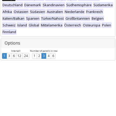
Deutschland
Dänemark
Skandinavien
Südhemisphäre
Südamerika
Afrika
Ostasien
Südasien
Australien
Niederlande
Frankreich
Italien/Balkan
Spanien
Türkei/Nahost
Großbritannien
Belgien
Schweiz
Island
Global
Mittelamerika
Österreich
Osteuropa
Polen
Finnland
Options
Intervall
Number of panels in row
1
3
6
12
24
1
2
3
4
6