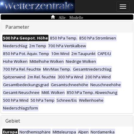
Toggle
naviga
Alle Modelle
Parameter
500 hPa Geopot. Höhe
850 hPa Temp.
850 hPa Stromlinien
Niederschlag
2m Temp
700 hPa Vertikalbew
850 hPa Pot. Äquiv. Temp
10m Wind
2m Taupunkt
CAPE/LI
Hohe Wolken
Mittelhohe Wolken
Niedrige Wolken
700 hPa Rel. Feuchte
Min/Max Temp.
Gesamtniederschlag
Spitzenwind
2m Rel. feuchte
300 hPa Wind
200 hPa Wind
Gesamtbedeckungsgrad
Gesamtschneehöhe
Neuschneehöhe
Gesamt-Neuschnee
Mittl. Wolken
850 hPa Temp. Abweichung
500 hPa Wind
50 hPa Temp
Schnee/Eis
Wellenhoehe
Niederschlagsform
Gebiet
Europa
Nordhemisphäre
Mitteleuropa
Alpen
Nordamerika