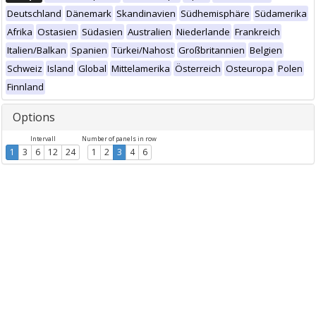
Deutschland
Dänemark
Skandinavien
Südhemisphäre
Südamerika
Afrika
Ostasien
Südasien
Australien
Niederlande
Frankreich
Italien/Balkan
Spanien
Türkei/Nahost
Großbritannien
Belgien
Schweiz
Island
Global
Mittelamerika
Österreich
Osteuropa
Polen
Finnland
Options
Intervall
Number of panels in row
1
3
6
12
24
1
2
3
4
6