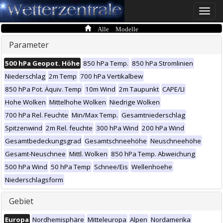
Toggle
naviga
Alle Modelle
Parameter
500 hPa Geopot. Höhe
850 hPa Temp.
850 hPa Stromlinien
Niederschlag
2m Temp
700 hPa Vertikalbew
850 hPa Pot. Äquiv. Temp
10m Wind
2m Taupunkt
CAPE/LI
Hohe Wolken
Mittelhohe Wolken
Niedrige Wolken
700 hPa Rel. Feuchte
Min/Max Temp.
Gesamtniederschlag
Spitzenwind
2m Rel. feuchte
300 hPa Wind
200 hPa Wind
Gesamtbedeckungsgrad
Gesamtschneehöhe
Neuschneehöhe
Gesamt-Neuschnee
Mittl. Wolken
850 hPa Temp. Abweichung
500 hPa Wind
50 hPa Temp
Schnee/Eis
Wellenhoehe
Niederschlagsform
Gebiet
Europa
Nordhemisphäre
Mitteleuropa
Alpen
Nordamerika