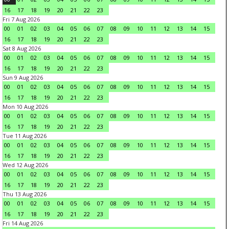
16
17
18
19
20
21
22
23
Fri 7 Aug 2026
00
01
02
03
04
05
06
07
08
09
10
11
12
13
14
15
16
17
18
19
20
21
22
23
Sat 8 Aug 2026
00
01
02
03
04
05
06
07
08
09
10
11
12
13
14
15
16
17
18
19
20
21
22
23
Sun 9 Aug 2026
00
01
02
03
04
05
06
07
08
09
10
11
12
13
14
15
16
17
18
19
20
21
22
23
Mon 10 Aug 2026
00
01
02
03
04
05
06
07
08
09
10
11
12
13
14
15
16
17
18
19
20
21
22
23
Tue 11 Aug 2026
00
01
02
03
04
05
06
07
08
09
10
11
12
13
14
15
16
17
18
19
20
21
22
23
Wed 12 Aug 2026
00
01
02
03
04
05
06
07
08
09
10
11
12
13
14
15
16
17
18
19
20
21
22
23
Thu 13 Aug 2026
00
01
02
03
04
05
06
07
08
09
10
11
12
13
14
15
16
17
18
19
20
21
22
23
Fri 14 Aug 2026