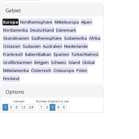
Gebiet
Europa
Nordhemisphäre
Mitteleuropa
Alpen
Nordamerika
Deutschland
Dänemark
Skandinavien
Südhemisphäre
Südamerika
Afrika
Ostasien
Südasien
Australien
Niederlande
Frankreich
Italien/Balkan
Spanien
Türkei/Nahost
Großbritannien
Belgien
Schweiz
Island
Global
Mittelamerika
Österreich
Osteuropa
Polen
Finnland
Options
Intervall
Number of panels in row
1
3
6
12
24
1
2
3
4
6