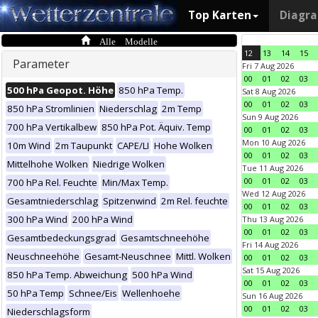
Top Karten
Diagr
Alle Modelle
12
13
14
15
Parameter
Fri 7 Aug 2026
00
01
02
03
500 hPa Geopot. Höhe
850 hPa Temp.
Sat 8 Aug 2026
00
01
02
03
850 hPa Stromlinien
Niederschlag
2m Temp
Sun 9 Aug 2026
700 hPa Vertikalbew
850 hPa Pot. Äquiv. Temp
00
01
02
03
Mon 10 Aug 2026
10m Wind
2m Taupunkt
CAPE/LI
Hohe Wolken
00
01
02
03
Mittelhohe Wolken
Niedrige Wolken
Tue 11 Aug 2026
00
01
02
03
700 hPa Rel. Feuchte
Min/Max Temp.
Wed 12 Aug 2026
Gesamtniederschlag
Spitzenwind
2m Rel. feuchte
00
01
02
03
300 hPa Wind
200 hPa Wind
Thu 13 Aug 2026
00
01
02
03
Gesamtbedeckungsgrad
Gesamtschneehöhe
Fri 14 Aug 2026
Neuschneehöhe
Gesamt-Neuschnee
Mittl. Wolken
00
01
02
03
Sat 15 Aug 2026
850 hPa Temp. Abweichung
500 hPa Wind
00
01
02
03
50 hPa Temp
Schnee/Eis
Wellenhoehe
Sun 16 Aug 2026
00
01
02
03
Niederschlagsform