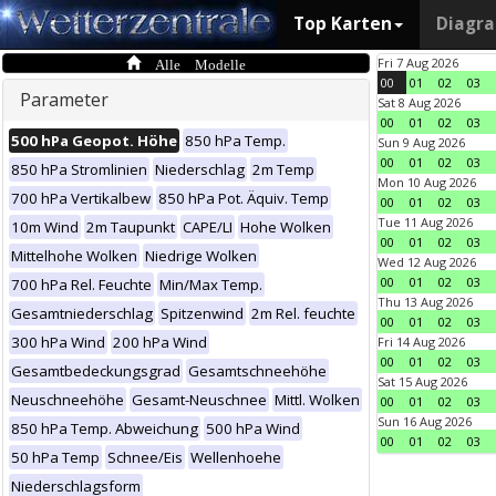
Top Karten
Diagr
Alle Modelle
Fri 7 Aug 2026
00
01
02
03
Parameter
Sat 8 Aug 2026
00
01
02
03
500 hPa Geopot. Höhe
850 hPa Temp.
Sun 9 Aug 2026
00
01
02
03
850 hPa Stromlinien
Niederschlag
2m Temp
Mon 10 Aug 2026
700 hPa Vertikalbew
850 hPa Pot. Äquiv. Temp
00
01
02
03
Tue 11 Aug 2026
10m Wind
2m Taupunkt
CAPE/LI
Hohe Wolken
00
01
02
03
Mittelhohe Wolken
Niedrige Wolken
Wed 12 Aug 2026
00
01
02
03
700 hPa Rel. Feuchte
Min/Max Temp.
Thu 13 Aug 2026
Gesamtniederschlag
Spitzenwind
2m Rel. feuchte
00
01
02
03
300 hPa Wind
200 hPa Wind
Fri 14 Aug 2026
00
01
02
03
Gesamtbedeckungsgrad
Gesamtschneehöhe
Sat 15 Aug 2026
Neuschneehöhe
Gesamt-Neuschnee
Mittl. Wolken
00
01
02
03
Sun 16 Aug 2026
850 hPa Temp. Abweichung
500 hPa Wind
00
01
02
03
50 hPa Temp
Schnee/Eis
Wellenhoehe
Niederschlagsform