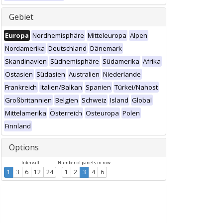
Gebiet
Europa
Nordhemisphäre
Mitteleuropa
Alpen
Nordamerika
Deutschland
Dänemark
Skandinavien
Südhemisphäre
Südamerika
Afrika
Ostasien
Südasien
Australien
Niederlande
Frankreich
Italien/Balkan
Spanien
Türkei/Nahost
Großbritannien
Belgien
Schweiz
Island
Global
Mittelamerika
Österreich
Osteuropa
Polen
Finnland
Options
Intervall
Number of panels in row
1
3
6
12
24
1
2
3
4
6