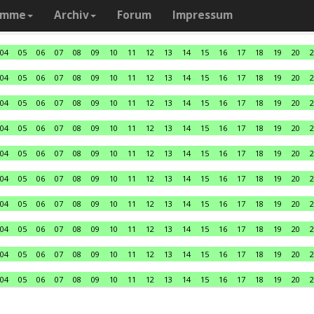
amme
Archiv
Forum
Impressum
04
05
06
07
08
09
10
11
12
13
14
15
16
17
18
19
20
2
04
05
06
07
08
09
10
11
12
13
14
15
16
17
18
19
20
2
04
05
06
07
08
09
10
11
12
13
14
15
16
17
18
19
20
2
04
05
06
07
08
09
10
11
12
13
14
15
16
17
18
19
20
2
04
05
06
07
08
09
10
11
12
13
14
15
16
17
18
19
20
2
04
05
06
07
08
09
10
11
12
13
14
15
16
17
18
19
20
2
04
05
06
07
08
09
10
11
12
13
14
15
16
17
18
19
20
2
04
05
06
07
08
09
10
11
12
13
14
15
16
17
18
19
20
2
04
05
06
07
08
09
10
11
12
13
14
15
16
17
18
19
20
2
04
05
06
07
08
09
10
11
12
13
14
15
16
17
18
19
20
2