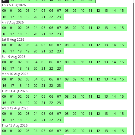
Thu 6 Aug 2026
00
01
02
03
04
05
06
07
08
09
10
11
12
13
14
15
16
17
18
19
20
21
22
23
Fri 7 Aug 2026
00
01
02
03
04
05
06
07
08
09
10
11
12
13
14
15
16
17
18
19
20
21
22
23
Sat 8 Aug 2026
00
01
02
03
04
05
06
07
08
09
10
11
12
13
14
15
16
17
18
19
20
21
22
23
Sun 9 Aug 2026
00
01
02
03
04
05
06
07
08
09
10
11
12
13
14
15
16
17
18
19
20
21
22
23
Mon 10 Aug 2026
00
01
02
03
04
05
06
07
08
09
10
11
12
13
14
15
16
17
18
19
20
21
22
23
Tue 11 Aug 2026
00
01
02
03
04
05
06
07
08
09
10
11
12
13
14
15
16
17
18
19
20
21
22
23
Wed 12 Aug 2026
00
01
02
03
04
05
06
07
08
09
10
11
12
13
14
15
16
17
18
19
20
21
22
23
Thu 13 Aug 2026
00
01
02
03
04
05
06
07
08
09
10
11
12
13
14
15