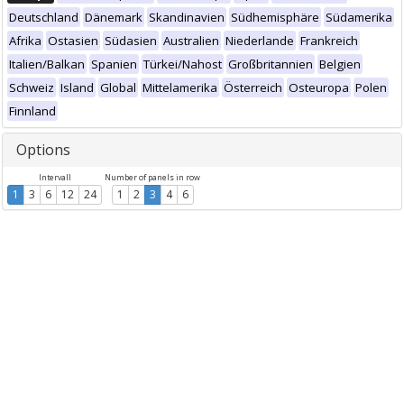
Deutschland
Dänemark
Skandinavien
Südhemisphäre
Südamerika
Afrika
Ostasien
Südasien
Australien
Niederlande
Frankreich
Italien/Balkan
Spanien
Türkei/Nahost
Großbritannien
Belgien
Schweiz
Island
Global
Mittelamerika
Österreich
Osteuropa
Polen
Finnland
Options
Intervall
Number of panels in row
1
3
6
12
24
1
2
3
4
6