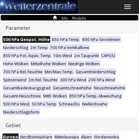
Toggle
naviga
Alle Modelle
Parameter
500 hPa Geopot. Höhe
850 hPa Temp.
850 hPa Stromlinien
Niederschlag
2m Temp
700 hPa Vertikalbew
850 hPa Pot. Äquiv. Temp
10m Wind
2m Taupunkt
CAPE/LI
Hohe Wolken
Mittelhohe Wolken
Niedrige Wolken
700 hPa Rel. Feuchte
Min/Max Temp.
Gesamtniederschlag
Spitzenwind
2m Rel. feuchte
300 hPa Wind
200 hPa Wind
Gesamtbedeckungsgrad
Gesamtschneehöhe
Neuschneehöhe
Gesamt-Neuschnee
Mittl. Wolken
850 hPa Temp. Abweichung
500 hPa Wind
50 hPa Temp
Schnee/Eis
Wellenhoehe
Niederschlagsform
Gebiet
Europa
Nordhemisphäre
Mitteleuropa
Alpen
Nordamerika