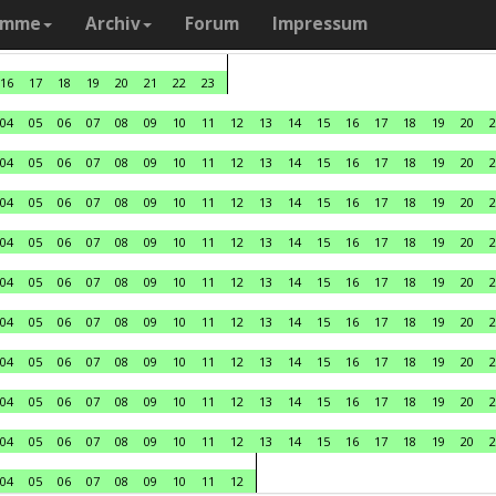
amme
Archiv
Forum
Impressum
16
17
18
19
20
21
22
23
04
05
06
07
08
09
10
11
12
13
14
15
16
17
18
19
20
2
04
05
06
07
08
09
10
11
12
13
14
15
16
17
18
19
20
2
04
05
06
07
08
09
10
11
12
13
14
15
16
17
18
19
20
2
04
05
06
07
08
09
10
11
12
13
14
15
16
17
18
19
20
2
04
05
06
07
08
09
10
11
12
13
14
15
16
17
18
19
20
2
04
05
06
07
08
09
10
11
12
13
14
15
16
17
18
19
20
2
04
05
06
07
08
09
10
11
12
13
14
15
16
17
18
19
20
2
04
05
06
07
08
09
10
11
12
13
14
15
16
17
18
19
20
2
04
05
06
07
08
09
10
11
12
13
14
15
16
17
18
19
20
2
04
05
06
07
08
09
10
11
12