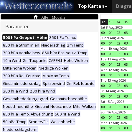
Top Karten
Diagr
Alle Modelle
12
13
14
15
Parameter
Sat 8 Aug 2026
00
01
02
03
500 hPa Geopot. Höhe
850 hPa Temp.
Sun 9 Aug 2026
00
01
02
03
850 hPa Stromlinien
Niederschlag
2m Temp
Mon 10 Aug 2026
700 hPa Vertikalbew
850 hPa Pot. Äquiv. Temp
00
01
02
03
Tue 11 Aug 2026
10m Wind
2m Taupunkt
CAPE/LI
Hohe Wolken
00
01
02
03
Mittelhohe Wolken
Niedrige Wolken
Wed 12 Aug 2026
00
01
02
03
700 hPa Rel. Feuchte
Min/Max Temp.
Thu 13 Aug 2026
Gesamtniederschlag
Spitzenwind
2m Rel. feuchte
00
01
02
03
300 hPa Wind
200 hPa Wind
Fri 14 Aug 2026
00
01
02
03
Gesamtbedeckungsgrad
Gesamtschneehöhe
Sat 15 Aug 2026
Neuschneehöhe
Gesamt-Neuschnee
Mittl. Wolken
00
01
02
03
Sun 16 Aug 2026
850 hPa Temp. Abweichung
500 hPa Wind
00
01
02
03
50 hPa Temp
Schnee/Eis
Wellenhoehe
Mon 17 Aug 2026
00
01
02
03
Niederschlagsform