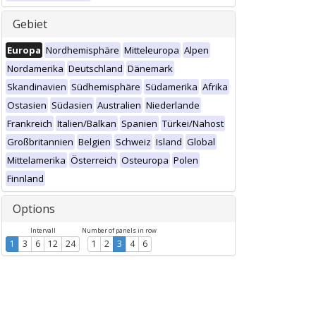
Gebiet
Europa
Nordhemisphäre
Mitteleuropa
Alpen
Nordamerika
Deutschland
Dänemark
Skandinavien
Südhemisphäre
Südamerika
Afrika
Ostasien
Südasien
Australien
Niederlande
Frankreich
Italien/Balkan
Spanien
Türkei/Nahost
Großbritannien
Belgien
Schweiz
Island
Global
Mittelamerika
Österreich
Osteuropa
Polen
Finnland
Options
Intervall
Number of panels in row
1
3
6
12
24
1
2
3
4
6