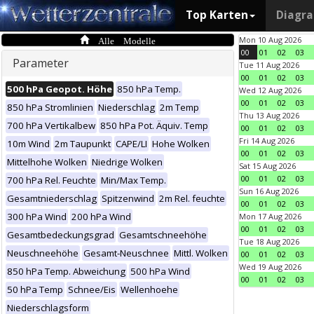
Top Karten
Diagr
Alle Modelle
Mon 10 Aug 2026
00
01
02
03
Parameter
Tue 11 Aug 2026
00
01
02
03
500 hPa Geopot. Höhe
850 hPa Temp.
Wed 12 Aug 2026
00
01
02
03
850 hPa Stromlinien
Niederschlag
2m Temp
Thu 13 Aug 2026
700 hPa Vertikalbew
850 hPa Pot. Äquiv. Temp
00
01
02
03
Fri 14 Aug 2026
10m Wind
2m Taupunkt
CAPE/LI
Hohe Wolken
00
01
02
03
Mittelhohe Wolken
Niedrige Wolken
Sat 15 Aug 2026
00
01
02
03
700 hPa Rel. Feuchte
Min/Max Temp.
Sun 16 Aug 2026
Gesamtniederschlag
Spitzenwind
2m Rel. feuchte
00
01
02
03
300 hPa Wind
200 hPa Wind
Mon 17 Aug 2026
00
01
02
03
Gesamtbedeckungsgrad
Gesamtschneehöhe
Tue 18 Aug 2026
Neuschneehöhe
Gesamt-Neuschnee
Mittl. Wolken
00
01
02
03
Wed 19 Aug 2026
850 hPa Temp. Abweichung
500 hPa Wind
00
01
02
03
50 hPa Temp
Schnee/Eis
Wellenhoehe
Niederschlagsform