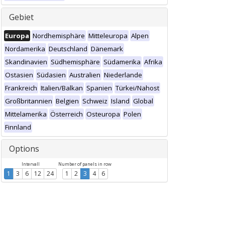
Gebiet
Europa
Nordhemisphäre
Mitteleuropa
Alpen
Nordamerika
Deutschland
Dänemark
Skandinavien
Südhemisphäre
Südamerika
Afrika
Ostasien
Südasien
Australien
Niederlande
Frankreich
Italien/Balkan
Spanien
Türkei/Nahost
Großbritannien
Belgien
Schweiz
Island
Global
Mittelamerika
Österreich
Osteuropa
Polen
Finnland
Options
Intervall
Number of panels in row
1
3
6
12
24
1
2
3
4
6