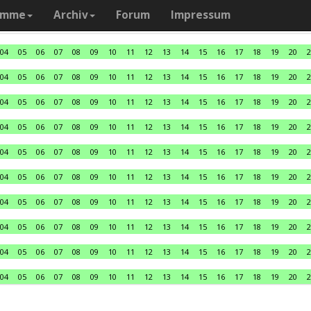
amme
Archiv
Forum
Impressum
04
05
06
07
08
09
10
11
12
13
14
15
16
17
18
19
20
2
04
05
06
07
08
09
10
11
12
13
14
15
16
17
18
19
20
2
04
05
06
07
08
09
10
11
12
13
14
15
16
17
18
19
20
2
04
05
06
07
08
09
10
11
12
13
14
15
16
17
18
19
20
2
04
05
06
07
08
09
10
11
12
13
14
15
16
17
18
19
20
2
04
05
06
07
08
09
10
11
12
13
14
15
16
17
18
19
20
2
04
05
06
07
08
09
10
11
12
13
14
15
16
17
18
19
20
2
04
05
06
07
08
09
10
11
12
13
14
15
16
17
18
19
20
2
04
05
06
07
08
09
10
11
12
13
14
15
16
17
18
19
20
2
04
05
06
07
08
09
10
11
12
13
14
15
16
17
18
19
20
2