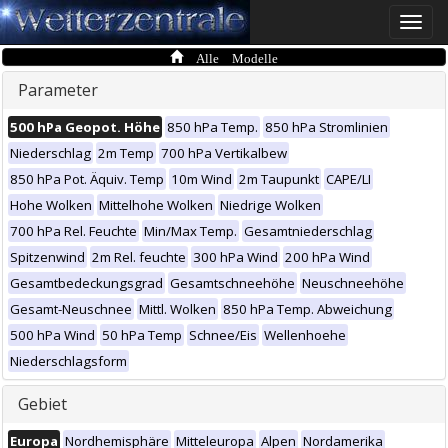
Toggle
naviga
Alle Modelle
Parameter
500 hPa Geopot. Höhe
850 hPa Temp.
850 hPa Stromlinien
Niederschlag
2m Temp
700 hPa Vertikalbew
850 hPa Pot. Äquiv. Temp
10m Wind
2m Taupunkt
CAPE/LI
Hohe Wolken
Mittelhohe Wolken
Niedrige Wolken
700 hPa Rel. Feuchte
Min/Max Temp.
Gesamtniederschlag
Spitzenwind
2m Rel. feuchte
300 hPa Wind
200 hPa Wind
Gesamtbedeckungsgrad
Gesamtschneehöhe
Neuschneehöhe
Gesamt-Neuschnee
Mittl. Wolken
850 hPa Temp. Abweichung
500 hPa Wind
50 hPa Temp
Schnee/Eis
Wellenhoehe
Niederschlagsform
Gebiet
Europa
Nordhemisphäre
Mitteleuropa
Alpen
Nordamerika