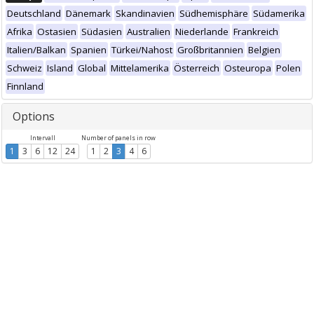
Deutschland
Dänemark
Skandinavien
Südhemisphäre
Südamerika
Afrika
Ostasien
Südasien
Australien
Niederlande
Frankreich
Italien/Balkan
Spanien
Türkei/Nahost
Großbritannien
Belgien
Schweiz
Island
Global
Mittelamerika
Österreich
Osteuropa
Polen
Finnland
Options
Intervall
Number of panels in row
1
3
6
12
24
1
2
3
4
6