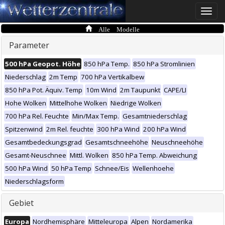
Toggle
naviga
Alle Modelle
Parameter
500 hPa Geopot. Höhe
850 hPa Temp.
850 hPa Stromlinien
Niederschlag
2m Temp
700 hPa Vertikalbew
850 hPa Pot. Äquiv. Temp
10m Wind
2m Taupunkt
CAPE/LI
Hohe Wolken
Mittelhohe Wolken
Niedrige Wolken
700 hPa Rel. Feuchte
Min/Max Temp.
Gesamtniederschlag
Spitzenwind
2m Rel. feuchte
300 hPa Wind
200 hPa Wind
Gesamtbedeckungsgrad
Gesamtschneehöhe
Neuschneehöhe
Gesamt-Neuschnee
Mittl. Wolken
850 hPa Temp. Abweichung
500 hPa Wind
50 hPa Temp
Schnee/Eis
Wellenhoehe
Niederschlagsform
Gebiet
Europa
Nordhemisphäre
Mitteleuropa
Alpen
Nordamerika