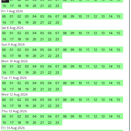
16
17
18
19
20
21
22
23
Fri 7 Aug 2026
00
01
02
03
04
05
06
07
08
09
10
11
12
13
14
15
16
17
18
19
20
21
22
23
Sat 8 Aug 2026
00
01
02
03
04
05
06
07
08
09
10
11
12
13
14
15
16
17
18
19
20
21
22
23
Sun 9 Aug 2026
00
01
02
03
04
05
06
07
08
09
10
11
12
13
14
15
16
17
18
19
20
21
22
23
Mon 10 Aug 2026
00
01
02
03
04
05
06
07
08
09
10
11
12
13
14
15
16
17
18
19
20
21
22
23
Tue 11 Aug 2026
00
01
02
03
04
05
06
07
08
09
10
11
12
13
14
15
16
17
18
19
20
21
22
23
Wed 12 Aug 2026
00
01
02
03
04
05
06
07
08
09
10
11
12
13
14
15
16
17
18
19
20
21
22
23
Thu 13 Aug 2026
00
01
02
03
04
05
06
07
08
09
10
11
12
13
14
15
16
17
18
19
20
21
22
23
Fri 14 Aug 2026