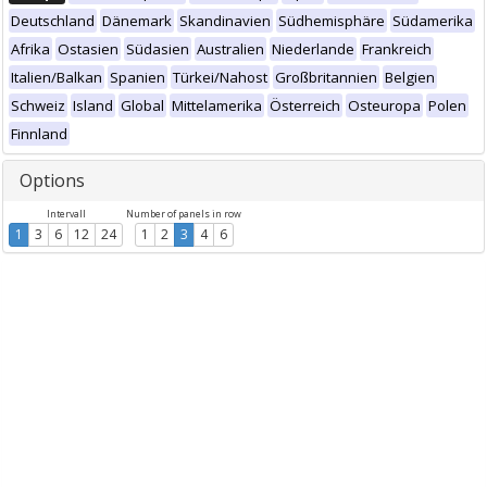
Deutschland
Dänemark
Skandinavien
Südhemisphäre
Südamerika
Afrika
Ostasien
Südasien
Australien
Niederlande
Frankreich
Italien/Balkan
Spanien
Türkei/Nahost
Großbritannien
Belgien
Schweiz
Island
Global
Mittelamerika
Österreich
Osteuropa
Polen
Finnland
Options
Intervall
Number of panels in row
1
3
6
12
24
1
2
3
4
6