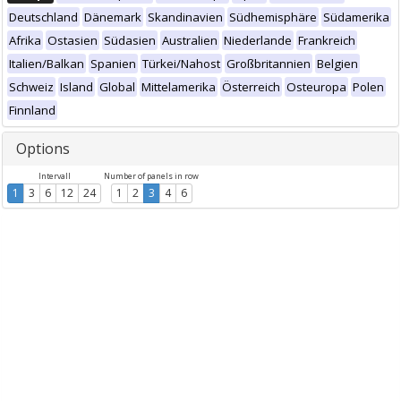
Deutschland
Dänemark
Skandinavien
Südhemisphäre
Südamerika
Afrika
Ostasien
Südasien
Australien
Niederlande
Frankreich
Italien/Balkan
Spanien
Türkei/Nahost
Großbritannien
Belgien
Schweiz
Island
Global
Mittelamerika
Österreich
Osteuropa
Polen
Finnland
Options
Intervall
Number of panels in row
1
3
6
12
24
1
2
3
4
6