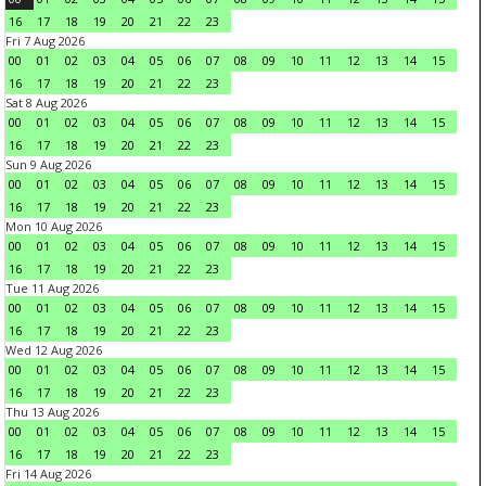
16
17
18
19
20
21
22
23
Fri 7 Aug 2026
00
01
02
03
04
05
06
07
08
09
10
11
12
13
14
15
16
17
18
19
20
21
22
23
Sat 8 Aug 2026
00
01
02
03
04
05
06
07
08
09
10
11
12
13
14
15
16
17
18
19
20
21
22
23
Sun 9 Aug 2026
00
01
02
03
04
05
06
07
08
09
10
11
12
13
14
15
16
17
18
19
20
21
22
23
Mon 10 Aug 2026
00
01
02
03
04
05
06
07
08
09
10
11
12
13
14
15
16
17
18
19
20
21
22
23
Tue 11 Aug 2026
00
01
02
03
04
05
06
07
08
09
10
11
12
13
14
15
16
17
18
19
20
21
22
23
Wed 12 Aug 2026
00
01
02
03
04
05
06
07
08
09
10
11
12
13
14
15
16
17
18
19
20
21
22
23
Thu 13 Aug 2026
00
01
02
03
04
05
06
07
08
09
10
11
12
13
14
15
16
17
18
19
20
21
22
23
Fri 14 Aug 2026