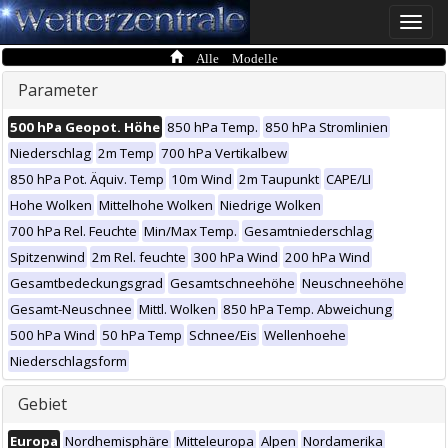
Toggle
naviga
Alle Modelle
Parameter
500 hPa Geopot. Höhe
850 hPa Temp.
850 hPa Stromlinien
Niederschlag
2m Temp
700 hPa Vertikalbew
850 hPa Pot. Äquiv. Temp
10m Wind
2m Taupunkt
CAPE/LI
Hohe Wolken
Mittelhohe Wolken
Niedrige Wolken
700 hPa Rel. Feuchte
Min/Max Temp.
Gesamtniederschlag
Spitzenwind
2m Rel. feuchte
300 hPa Wind
200 hPa Wind
Gesamtbedeckungsgrad
Gesamtschneehöhe
Neuschneehöhe
Gesamt-Neuschnee
Mittl. Wolken
850 hPa Temp. Abweichung
500 hPa Wind
50 hPa Temp
Schnee/Eis
Wellenhoehe
Niederschlagsform
Gebiet
Europa
Nordhemisphäre
Mitteleuropa
Alpen
Nordamerika