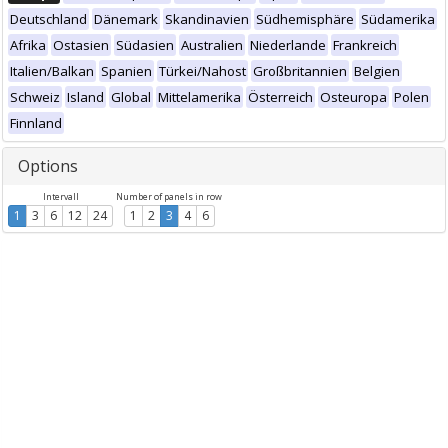
Deutschland
Dänemark
Skandinavien
Südhemisphäre
Südamerika
Afrika
Ostasien
Südasien
Australien
Niederlande
Frankreich
Italien/Balkan
Spanien
Türkei/Nahost
Großbritannien
Belgien
Schweiz
Island
Global
Mittelamerika
Österreich
Osteuropa
Polen
Finnland
Options
Intervall
Number of panels in row
1
3
6
12
24
1
2
3
4
6