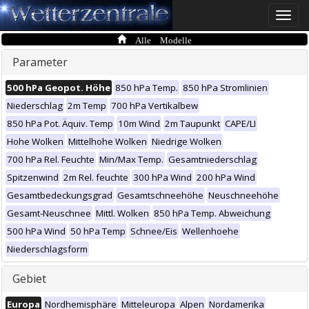
Toggle
naviga
Alle Modelle
Parameter
500 hPa Geopot. Höhe
850 hPa Temp.
850 hPa Stromlinien
Niederschlag
2m Temp
700 hPa Vertikalbew
850 hPa Pot. Äquiv. Temp
10m Wind
2m Taupunkt
CAPE/LI
Hohe Wolken
Mittelhohe Wolken
Niedrige Wolken
700 hPa Rel. Feuchte
Min/Max Temp.
Gesamtniederschlag
Spitzenwind
2m Rel. feuchte
300 hPa Wind
200 hPa Wind
Gesamtbedeckungsgrad
Gesamtschneehöhe
Neuschneehöhe
Gesamt-Neuschnee
Mittl. Wolken
850 hPa Temp. Abweichung
500 hPa Wind
50 hPa Temp
Schnee/Eis
Wellenhoehe
Niederschlagsform
Gebiet
Europa
Nordhemisphäre
Mitteleuropa
Alpen
Nordamerika