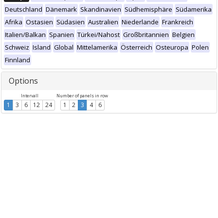
Deutschland
Dänemark
Skandinavien
Südhemisphäre
Südamerika
Afrika
Ostasien
Südasien
Australien
Niederlande
Frankreich
Italien/Balkan
Spanien
Türkei/Nahost
Großbritannien
Belgien
Schweiz
Island
Global
Mittelamerika
Österreich
Osteuropa
Polen
Finnland
Options
Intervall
Number of panels in row
1
3
6
12
24
1
2
3
4
6