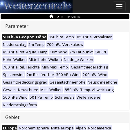
Toggle
naviga
Alle Modelle
Parameter
500 hPa Geopot. Höhe
850 hPa Temp.
850 hPa Stromlinien
Niederschlag
2m Temp
700 hPa Vertikalbew
850 hPa Pot. Äquiv. Temp
10m Wind
2m Taupunkt
CAPE/LI
Hohe Wolken
Mittelhohe Wolken
Niedrige Wolken
700 hPa Rel. Feuchte
Min/Max Temp.
Gesamtniederschlag
Spitzenwind
2m Rel. feuchte
300 hPa Wind
200 hPa Wind
Gesamtbedeckungsgrad
Gesamtschneehöhe
Neuschneehöhe
Gesamt-Neuschnee
Mittl. Wolken
850 hPa Temp. Abweichung
500 hPa Wind
50 hPa Temp
Schnee/Eis
Wellenhoehe
Niederschlagsform
Gebiet
Europa
Nordhemisphäre
Mitteleuropa
Alpen
Nordamerika