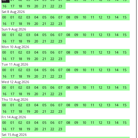
16
17
18
19
20
21
22
23
Sat 8 Aug 2026
00
01
02
03
04
05
06
07
08
09
10
11
12
13
14
15
16
17
18
19
20
21
22
23
Sun 9 Aug 2026
00
01
02
03
04
05
06
07
08
09
10
11
12
13
14
15
16
17
18
19
20
21
22
23
Mon 10 Aug 2026
00
01
02
03
04
05
06
07
08
09
10
11
12
13
14
15
16
17
18
19
20
21
22
23
Tue 11 Aug 2026
00
01
02
03
04
05
06
07
08
09
10
11
12
13
14
15
16
17
18
19
20
21
22
23
Wed 12 Aug 2026
00
01
02
03
04
05
06
07
08
09
10
11
12
13
14
15
16
17
18
19
20
21
22
23
Thu 13 Aug 2026
00
01
02
03
04
05
06
07
08
09
10
11
12
13
14
15
16
17
18
19
20
21
22
23
Fri 14 Aug 2026
00
01
02
03
04
05
06
07
08
09
10
11
12
13
14
15
16
17
18
19
20
21
22
23
Sat 15 Aug 2026