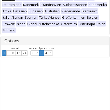
Deutschland
Dänemark
Skandinavien
Südhemisphäre
Südamerika
Afrika
Ostasien
Südasien
Australien
Niederlande
Frankreich
Italien/Balkan
Spanien
Türkei/Nahost
Großbritannien
Belgien
Schweiz
Island
Global
Mittelamerika
Österreich
Osteuropa
Polen
Finnland
Options
Intervall
Number of panels in row
1
3
6
12
24
1
2
3
4
6