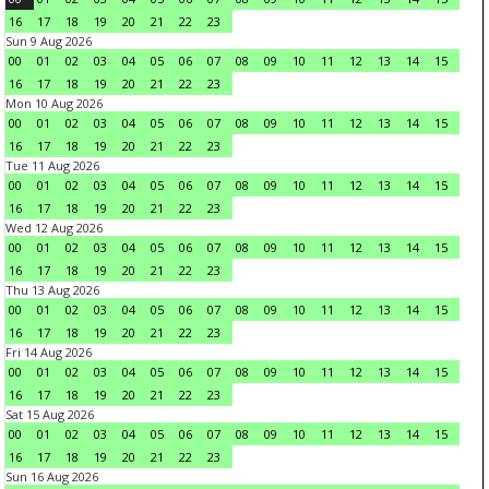
16
17
18
19
20
21
22
23
Sun 9 Aug 2026
00
01
02
03
04
05
06
07
08
09
10
11
12
13
14
15
16
17
18
19
20
21
22
23
Mon 10 Aug 2026
00
01
02
03
04
05
06
07
08
09
10
11
12
13
14
15
16
17
18
19
20
21
22
23
Tue 11 Aug 2026
00
01
02
03
04
05
06
07
08
09
10
11
12
13
14
15
16
17
18
19
20
21
22
23
Wed 12 Aug 2026
00
01
02
03
04
05
06
07
08
09
10
11
12
13
14
15
16
17
18
19
20
21
22
23
Thu 13 Aug 2026
00
01
02
03
04
05
06
07
08
09
10
11
12
13
14
15
16
17
18
19
20
21
22
23
Fri 14 Aug 2026
00
01
02
03
04
05
06
07
08
09
10
11
12
13
14
15
16
17
18
19
20
21
22
23
Sat 15 Aug 2026
00
01
02
03
04
05
06
07
08
09
10
11
12
13
14
15
16
17
18
19
20
21
22
23
Sun 16 Aug 2026