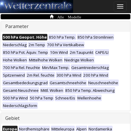
Toggle
naviga
Alle Modelle
Parameter
500 hPa Geopot. Höhe
850 hPa Temp.
850 hPa Stromlinien
Niederschlag
2m Temp
700 hPa Vertikalbew
850 hPa Pot. Äquiv. Temp
10m Wind
2m Taupunkt
CAPE/LI
Hohe Wolken
Mittelhohe Wolken
Niedrige Wolken
700 hPa Rel. Feuchte
Min/Max Temp.
Gesamtniederschlag
Spitzenwind
2m Rel. feuchte
300 hPa Wind
200 hPa Wind
Gesamtbedeckungsgrad
Gesamtschneehöhe
Neuschneehöhe
Gesamt-Neuschnee
Mittl. Wolken
850 hPa Temp. Abweichung
500 hPa Wind
50 hPa Temp
Schnee/Eis
Wellenhoehe
Niederschlagsform
Gebiet
Europa
Nordhemisphäre
Mitteleuropa
Alpen
Nordamerika