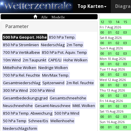
Top Karten
Diagr
Alle Modelle
12
13
14
15
Parameter
Fri 7 Aug 2026
00
01
02
03
500 hPa Geopot. Höhe
850 hPa Temp.
Sat 8 Aug 2026
00
01
02
03
850 hPa Stromlinien
Niederschlag
2m Temp
Sun 9 Aug 2026
700 hPa Vertikalbew
850 hPa Pot. Äquiv. Temp
00
01
02
03
Mon 10 Aug 2026
10m Wind
2m Taupunkt
CAPE/LI
Hohe Wolken
00
01
02
03
Mittelhohe Wolken
Niedrige Wolken
Tue 11 Aug 2026
00
01
02
03
700 hPa Rel. Feuchte
Min/Max Temp.
Wed 12 Aug 2026
Gesamtniederschlag
Spitzenwind
2m Rel. feuchte
00
01
02
03
300 hPa Wind
200 hPa Wind
Thu 13 Aug 2026
00
01
02
03
Gesamtbedeckungsgrad
Gesamtschneehöhe
Fri 14 Aug 2026
Neuschneehöhe
Gesamt-Neuschnee
Mittl. Wolken
00
01
02
03
Sat 15 Aug 2026
850 hPa Temp. Abweichung
500 hPa Wind
00
01
02
03
50 hPa Temp
Schnee/Eis
Wellenhoehe
Sun 16 Aug 2026
00
01
02
03
Niederschlagsform