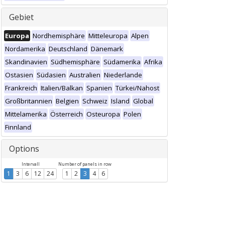
Gebiet
Europa
Nordhemisphäre
Mitteleuropa
Alpen
Nordamerika
Deutschland
Dänemark
Skandinavien
Südhemisphäre
Südamerika
Afrika
Ostasien
Südasien
Australien
Niederlande
Frankreich
Italien/Balkan
Spanien
Türkei/Nahost
Großbritannien
Belgien
Schweiz
Island
Global
Mittelamerika
Österreich
Osteuropa
Polen
Finnland
Options
Intervall
Number of panels in row
1
3
6
12
24
1
2
3
4
6