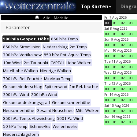
Top Karten
Diagr
Alle Modelle
Fri 7 Aug 2026
00
01
02
03
Parameter
Sat 8 Aug 2026
00
01
02
03
500 hPa Geopot. Höhe
850 hPa Temp.
Sun 9 Aug 2026
00
01
02
03
850 hPa Stromlinien
Niederschlag
2m Temp
Mon 10 Aug 2026
700 hPa Vertikalbew
850 hPa Pot. Äquiv. Temp
00
01
02
03
Tue 11 Aug 2026
10m Wind
2m Taupunkt
CAPE/LI
Hohe Wolken
00
01
02
03
Mittelhohe Wolken
Niedrige Wolken
Wed 12 Aug 2026
00
01
02
03
700 hPa Rel. Feuchte
Min/Max Temp.
Thu 13 Aug 2026
Gesamtniederschlag
Spitzenwind
2m Rel. feuchte
00
01
02
03
300 hPa Wind
200 hPa Wind
Fri 14 Aug 2026
00
01
02
03
Gesamtbedeckungsgrad
Gesamtschneehöhe
Sat 15 Aug 2026
Neuschneehöhe
Gesamt-Neuschnee
Mittl. Wolken
00
01
02
03
Sun 16 Aug 2026
850 hPa Temp. Abweichung
500 hPa Wind
00
01
02
03
50 hPa Temp
Schnee/Eis
Wellenhoehe
Niederschlagsform