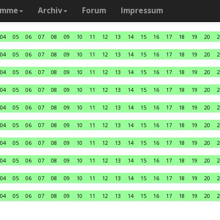
amme
Archiv
Forum
Impressum
04
05
06
07
08
09
10
11
12
13
14
15
16
17
18
19
20
2
04
05
06
07
08
09
10
11
12
13
14
15
16
17
18
19
20
2
04
05
06
07
08
09
10
11
12
13
14
15
16
17
18
19
20
2
04
05
06
07
08
09
10
11
12
13
14
15
16
17
18
19
20
2
04
05
06
07
08
09
10
11
12
13
14
15
16
17
18
19
20
2
04
05
06
07
08
09
10
11
12
13
14
15
16
17
18
19
20
2
04
05
06
07
08
09
10
11
12
13
14
15
16
17
18
19
20
2
04
05
06
07
08
09
10
11
12
13
14
15
16
17
18
19
20
2
04
05
06
07
08
09
10
11
12
13
14
15
16
17
18
19
20
2
04
05
06
07
08
09
10
11
12
13
14
15
16
17
18
19
20
2