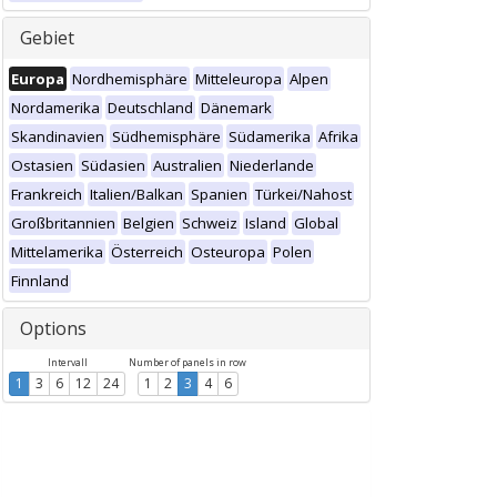
Gebiet
Europa
Nordhemisphäre
Mitteleuropa
Alpen
Nordamerika
Deutschland
Dänemark
Skandinavien
Südhemisphäre
Südamerika
Afrika
Ostasien
Südasien
Australien
Niederlande
Frankreich
Italien/Balkan
Spanien
Türkei/Nahost
Großbritannien
Belgien
Schweiz
Island
Global
Mittelamerika
Österreich
Osteuropa
Polen
Finnland
Options
Intervall
Number of panels in row
1
3
6
12
24
1
2
3
4
6