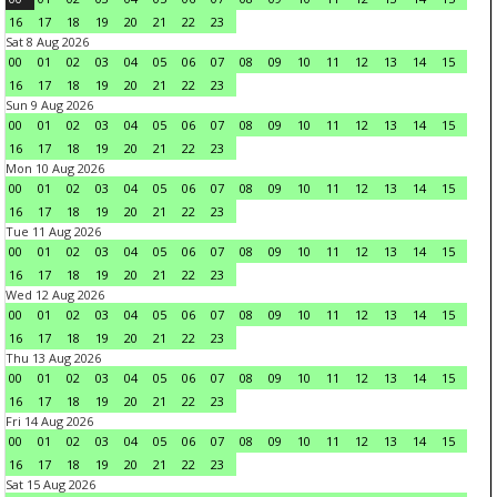
16
17
18
19
20
21
22
23
Sat 8 Aug 2026
00
01
02
03
04
05
06
07
08
09
10
11
12
13
14
15
16
17
18
19
20
21
22
23
Sun 9 Aug 2026
00
01
02
03
04
05
06
07
08
09
10
11
12
13
14
15
16
17
18
19
20
21
22
23
Mon 10 Aug 2026
00
01
02
03
04
05
06
07
08
09
10
11
12
13
14
15
16
17
18
19
20
21
22
23
Tue 11 Aug 2026
00
01
02
03
04
05
06
07
08
09
10
11
12
13
14
15
16
17
18
19
20
21
22
23
Wed 12 Aug 2026
00
01
02
03
04
05
06
07
08
09
10
11
12
13
14
15
16
17
18
19
20
21
22
23
Thu 13 Aug 2026
00
01
02
03
04
05
06
07
08
09
10
11
12
13
14
15
16
17
18
19
20
21
22
23
Fri 14 Aug 2026
00
01
02
03
04
05
06
07
08
09
10
11
12
13
14
15
16
17
18
19
20
21
22
23
Sat 15 Aug 2026