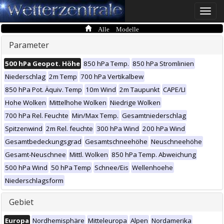
Toggle
naviga
Alle Modelle
Parameter
500 hPa Geopot. Höhe
850 hPa Temp.
850 hPa Stromlinien
Niederschlag
2m Temp
700 hPa Vertikalbew
850 hPa Pot. Äquiv. Temp
10m Wind
2m Taupunkt
CAPE/LI
Hohe Wolken
Mittelhohe Wolken
Niedrige Wolken
700 hPa Rel. Feuchte
Min/Max Temp.
Gesamtniederschlag
Spitzenwind
2m Rel. feuchte
300 hPa Wind
200 hPa Wind
Gesamtbedeckungsgrad
Gesamtschneehöhe
Neuschneehöhe
Gesamt-Neuschnee
Mittl. Wolken
850 hPa Temp. Abweichung
500 hPa Wind
50 hPa Temp
Schnee/Eis
Wellenhoehe
Niederschlagsform
Gebiet
Europa
Nordhemisphäre
Mitteleuropa
Alpen
Nordamerika