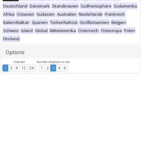
Deutschland
Dänemark
Skandinavien
Südhemisphäre
Südamerika
Afrika
Ostasien
Südasien
Australien
Niederlande
Frankreich
Italien/Balkan
Spanien
Türkei/Nahost
Großbritannien
Belgien
Schweiz
Island
Global
Mittelamerika
Österreich
Osteuropa
Polen
Finnland
Options
Intervall
Number of panels in row
1
3
6
12
24
1
2
3
4
6