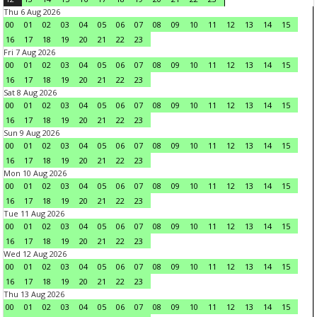
Thu 6 Aug 2026
00
01
02
03
04
05
06
07
08
09
10
11
12
13
14
15
16
17
18
19
20
21
22
23
Fri 7 Aug 2026
00
01
02
03
04
05
06
07
08
09
10
11
12
13
14
15
16
17
18
19
20
21
22
23
Sat 8 Aug 2026
00
01
02
03
04
05
06
07
08
09
10
11
12
13
14
15
16
17
18
19
20
21
22
23
Sun 9 Aug 2026
00
01
02
03
04
05
06
07
08
09
10
11
12
13
14
15
16
17
18
19
20
21
22
23
Mon 10 Aug 2026
00
01
02
03
04
05
06
07
08
09
10
11
12
13
14
15
16
17
18
19
20
21
22
23
Tue 11 Aug 2026
00
01
02
03
04
05
06
07
08
09
10
11
12
13
14
15
16
17
18
19
20
21
22
23
Wed 12 Aug 2026
00
01
02
03
04
05
06
07
08
09
10
11
12
13
14
15
16
17
18
19
20
21
22
23
Thu 13 Aug 2026
00
01
02
03
04
05
06
07
08
09
10
11
12
13
14
15