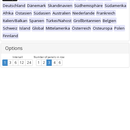
Deutschland
Dänemark
Skandinavien
Südhemisphäre
Südamerika
Afrika
Ostasien
Südasien
Australien
Niederlande
Frankreich
Italien/Balkan
Spanien
Türkei/Nahost
Großbritannien
Belgien
Schweiz
Island
Global
Mittelamerika
Österreich
Osteuropa
Polen
Finnland
Options
Intervall
Number of panels in row
1
3
6
12
24
1
2
3
4
6