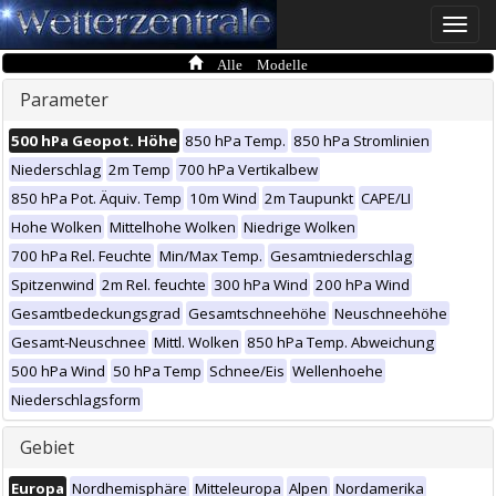
Toggle
naviga
Alle Modelle
Parameter
500 hPa Geopot. Höhe
850 hPa Temp.
850 hPa Stromlinien
Niederschlag
2m Temp
700 hPa Vertikalbew
850 hPa Pot. Äquiv. Temp
10m Wind
2m Taupunkt
CAPE/LI
Hohe Wolken
Mittelhohe Wolken
Niedrige Wolken
700 hPa Rel. Feuchte
Min/Max Temp.
Gesamtniederschlag
Spitzenwind
2m Rel. feuchte
300 hPa Wind
200 hPa Wind
Gesamtbedeckungsgrad
Gesamtschneehöhe
Neuschneehöhe
Gesamt-Neuschnee
Mittl. Wolken
850 hPa Temp. Abweichung
500 hPa Wind
50 hPa Temp
Schnee/Eis
Wellenhoehe
Niederschlagsform
Gebiet
Europa
Nordhemisphäre
Mitteleuropa
Alpen
Nordamerika