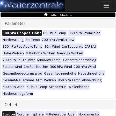
Toggle
naviga
Alle Modelle
Parameter
500 hPa Geopot. Höhe
850 hPa Temp.
850 hPa Stromlinien
Niederschlag
2m Temp
700 hPa Vertikalbew
850 hPa Pot. Äquiv. Temp
10m Wind
2m Taupunkt
CAPE/LI
Hohe Wolken
Mittelhohe Wolken
Niedrige Wolken
700 hPa Rel. Feuchte
Min/Max Temp.
Gesamtniederschlag
Spitzenwind
2m Rel. feuchte
300 hPa Wind
200 hPa Wind
Gesamtbedeckungsgrad
Gesamtschneehöhe
Neuschneehöhe
Gesamt-Neuschnee
Mittl. Wolken
850 hPa Temp. Abweichung
500 hPa Wind
50 hPa Temp
Schnee/Eis
Wellenhoehe
Niederschlagsform
Gebiet
Europa
Nordhemisphäre
Mitteleuropa
Alpen
Nordamerika