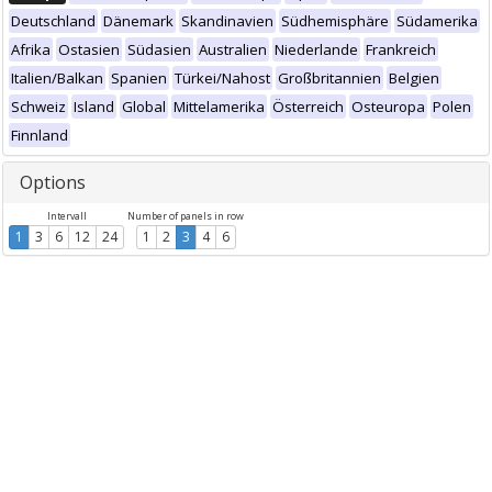
Deutschland
Dänemark
Skandinavien
Südhemisphäre
Südamerika
Afrika
Ostasien
Südasien
Australien
Niederlande
Frankreich
Italien/Balkan
Spanien
Türkei/Nahost
Großbritannien
Belgien
Schweiz
Island
Global
Mittelamerika
Österreich
Osteuropa
Polen
Finnland
Options
Intervall
Number of panels in row
1
3
6
12
24
1
2
3
4
6