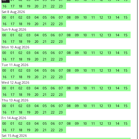
16
17
18
19
20
21
22
23
Sat 8 Aug 2026
00
01
02
03
04
05
06
07
08
09
10
11
12
13
14
15
16
17
18
19
20
21
22
23
Sun 9 Aug 2026
00
01
02
03
04
05
06
07
08
09
10
11
12
13
14
15
16
17
18
19
20
21
22
23
Mon 10 Aug 2026
00
01
02
03
04
05
06
07
08
09
10
11
12
13
14
15
16
17
18
19
20
21
22
23
Tue 11 Aug 2026
00
01
02
03
04
05
06
07
08
09
10
11
12
13
14
15
16
17
18
19
20
21
22
23
Wed 12 Aug 2026
00
01
02
03
04
05
06
07
08
09
10
11
12
13
14
15
16
17
18
19
20
21
22
23
Thu 13 Aug 2026
00
01
02
03
04
05
06
07
08
09
10
11
12
13
14
15
16
17
18
19
20
21
22
23
Fri 14 Aug 2026
00
01
02
03
04
05
06
07
08
09
10
11
12
13
14
15
16
17
18
19
20
21
22
23
Sat 15 Aug 2026