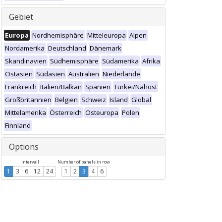
Gebiet
Europa
Nordhemisphäre
Mitteleuropa
Alpen
Nordamerika
Deutschland
Dänemark
Skandinavien
Südhemisphäre
Südamerika
Afrika
Ostasien
Südasien
Australien
Niederlande
Frankreich
Italien/Balkan
Spanien
Türkei/Nahost
Großbritannien
Belgien
Schweiz
Island
Global
Mittelamerika
Österreich
Osteuropa
Polen
Finnland
Options
Intervall
Number of panels in row
1
3
6
12
24
1
2
3
4
6