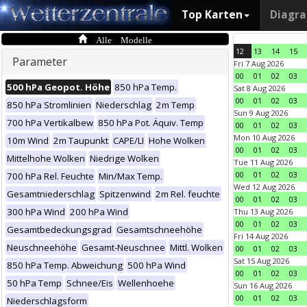
Top Karten
Diagr
Alle Modelle
12
13
14
15
Parameter
Fri 7 Aug 2026
00
01
02
03
500 hPa Geopot. Höhe
850 hPa Temp.
Sat 8 Aug 2026
00
01
02
03
850 hPa Stromlinien
Niederschlag
2m Temp
Sun 9 Aug 2026
700 hPa Vertikalbew
850 hPa Pot. Äquiv. Temp
00
01
02
03
Mon 10 Aug 2026
10m Wind
2m Taupunkt
CAPE/LI
Hohe Wolken
00
01
02
03
Mittelhohe Wolken
Niedrige Wolken
Tue 11 Aug 2026
00
01
02
03
700 hPa Rel. Feuchte
Min/Max Temp.
Wed 12 Aug 2026
Gesamtniederschlag
Spitzenwind
2m Rel. feuchte
00
01
02
03
300 hPa Wind
200 hPa Wind
Thu 13 Aug 2026
00
01
02
03
Gesamtbedeckungsgrad
Gesamtschneehöhe
Fri 14 Aug 2026
Neuschneehöhe
Gesamt-Neuschnee
Mittl. Wolken
00
01
02
03
Sat 15 Aug 2026
850 hPa Temp. Abweichung
500 hPa Wind
00
01
02
03
50 hPa Temp
Schnee/Eis
Wellenhoehe
Sun 16 Aug 2026
00
01
02
03
Niederschlagsform