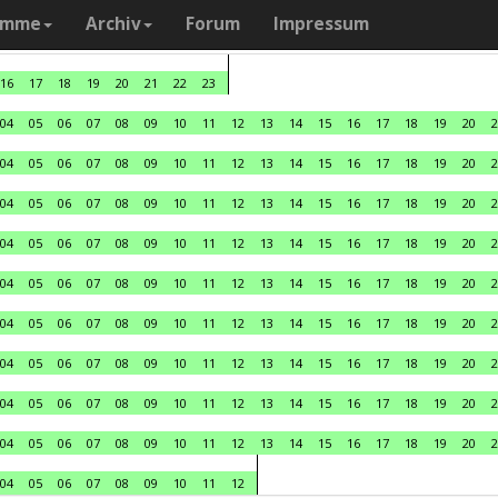
amme
Archiv
Forum
Impressum
16
17
18
19
20
21
22
23
04
05
06
07
08
09
10
11
12
13
14
15
16
17
18
19
20
2
04
05
06
07
08
09
10
11
12
13
14
15
16
17
18
19
20
2
04
05
06
07
08
09
10
11
12
13
14
15
16
17
18
19
20
2
04
05
06
07
08
09
10
11
12
13
14
15
16
17
18
19
20
2
04
05
06
07
08
09
10
11
12
13
14
15
16
17
18
19
20
2
04
05
06
07
08
09
10
11
12
13
14
15
16
17
18
19
20
2
04
05
06
07
08
09
10
11
12
13
14
15
16
17
18
19
20
2
04
05
06
07
08
09
10
11
12
13
14
15
16
17
18
19
20
2
04
05
06
07
08
09
10
11
12
13
14
15
16
17
18
19
20
2
04
05
06
07
08
09
10
11
12