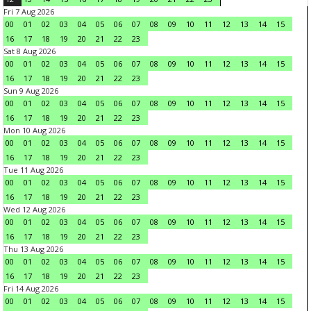
Fri 7 Aug 2026
00
01
02
03
04
05
06
07
08
09
10
11
12
13
14
15
16
17
18
19
20
21
22
23
Sat 8 Aug 2026
00
01
02
03
04
05
06
07
08
09
10
11
12
13
14
15
16
17
18
19
20
21
22
23
Sun 9 Aug 2026
00
01
02
03
04
05
06
07
08
09
10
11
12
13
14
15
16
17
18
19
20
21
22
23
Mon 10 Aug 2026
00
01
02
03
04
05
06
07
08
09
10
11
12
13
14
15
16
17
18
19
20
21
22
23
Tue 11 Aug 2026
00
01
02
03
04
05
06
07
08
09
10
11
12
13
14
15
16
17
18
19
20
21
22
23
Wed 12 Aug 2026
00
01
02
03
04
05
06
07
08
09
10
11
12
13
14
15
16
17
18
19
20
21
22
23
Thu 13 Aug 2026
00
01
02
03
04
05
06
07
08
09
10
11
12
13
14
15
16
17
18
19
20
21
22
23
Fri 14 Aug 2026
00
01
02
03
04
05
06
07
08
09
10
11
12
13
14
15