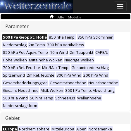
Toggle
naviga
Alle Modelle
Parameter
500 hPa Geopot. Höhe
850 hPa Temp.
850 hPa Stromlinien
Niederschlag
2m Temp
700 hPa Vertikalbew
850 hPa Pot. Äquiv. Temp
10m Wind
2m Taupunkt
CAPE/LI
Hohe Wolken
Mittelhohe Wolken
Niedrige Wolken
700 hPa Rel. Feuchte
Min/Max Temp.
Gesamtniederschlag
Spitzenwind
2m Rel. feuchte
300 hPa Wind
200 hPa Wind
Gesamtbedeckungsgrad
Gesamtschneehöhe
Neuschneehöhe
Gesamt-Neuschnee
Mittl. Wolken
850 hPa Temp. Abweichung
500 hPa Wind
50 hPa Temp
Schnee/Eis
Wellenhoehe
Niederschlagsform
Gebiet
Europa
Nordhemisphäre
Mitteleuropa
Alpen
Nordamerika