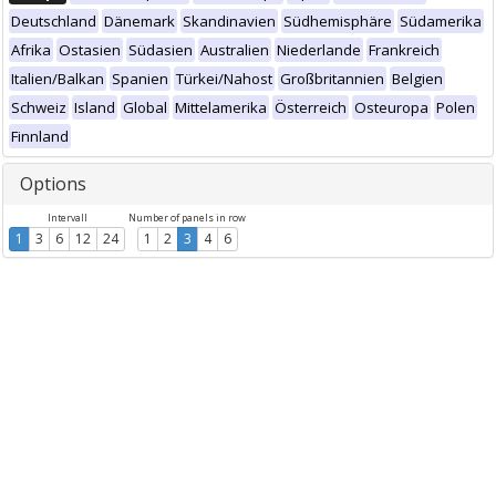
Deutschland
Dänemark
Skandinavien
Südhemisphäre
Südamerika
Afrika
Ostasien
Südasien
Australien
Niederlande
Frankreich
Italien/Balkan
Spanien
Türkei/Nahost
Großbritannien
Belgien
Schweiz
Island
Global
Mittelamerika
Österreich
Osteuropa
Polen
Finnland
Options
Intervall
Number of panels in row
1
3
6
12
24
1
2
3
4
6