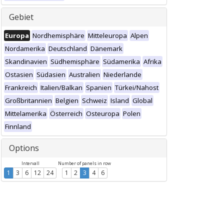
Gebiet
Europa
Nordhemisphäre
Mitteleuropa
Alpen
Nordamerika
Deutschland
Dänemark
Skandinavien
Südhemisphäre
Südamerika
Afrika
Ostasien
Südasien
Australien
Niederlande
Frankreich
Italien/Balkan
Spanien
Türkei/Nahost
Großbritannien
Belgien
Schweiz
Island
Global
Mittelamerika
Österreich
Osteuropa
Polen
Finnland
Options
Intervall
Number of panels in row
1
3
6
12
24
1
2
3
4
6