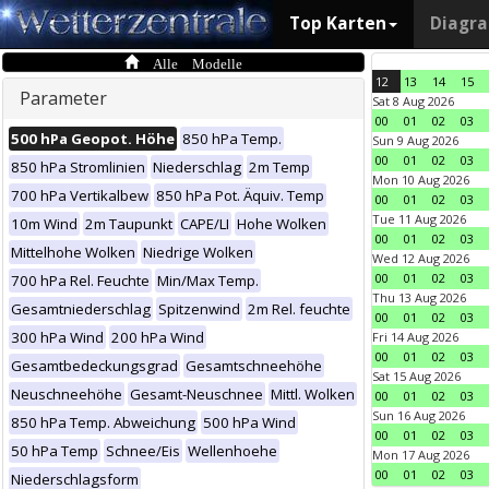
Top Karten
Diagr
Alle Modelle
12
13
14
15
Parameter
Sat 8 Aug 2026
00
01
02
03
500 hPa Geopot. Höhe
850 hPa Temp.
Sun 9 Aug 2026
00
01
02
03
850 hPa Stromlinien
Niederschlag
2m Temp
Mon 10 Aug 2026
700 hPa Vertikalbew
850 hPa Pot. Äquiv. Temp
00
01
02
03
Tue 11 Aug 2026
10m Wind
2m Taupunkt
CAPE/LI
Hohe Wolken
00
01
02
03
Mittelhohe Wolken
Niedrige Wolken
Wed 12 Aug 2026
00
01
02
03
700 hPa Rel. Feuchte
Min/Max Temp.
Thu 13 Aug 2026
Gesamtniederschlag
Spitzenwind
2m Rel. feuchte
00
01
02
03
300 hPa Wind
200 hPa Wind
Fri 14 Aug 2026
00
01
02
03
Gesamtbedeckungsgrad
Gesamtschneehöhe
Sat 15 Aug 2026
Neuschneehöhe
Gesamt-Neuschnee
Mittl. Wolken
00
01
02
03
Sun 16 Aug 2026
850 hPa Temp. Abweichung
500 hPa Wind
00
01
02
03
50 hPa Temp
Schnee/Eis
Wellenhoehe
Mon 17 Aug 2026
00
01
02
03
Niederschlagsform