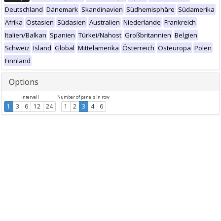
Deutschland
Dänemark
Skandinavien
Südhemisphäre
Südamerika
Afrika
Ostasien
Südasien
Australien
Niederlande
Frankreich
Italien/Balkan
Spanien
Türkei/Nahost
Großbritannien
Belgien
Schweiz
Island
Global
Mittelamerika
Österreich
Osteuropa
Polen
Finnland
Options
Intervall
Number of panels in row
1
3
6
12
24
1
2
3
4
6