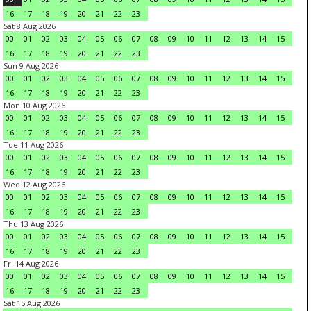
16
17
18
19
20
21
22
23
Sat 8 Aug 2026
00
01
02
03
04
05
06
07
08
09
10
11
12
13
14
15
16
17
18
19
20
21
22
23
Sun 9 Aug 2026
00
01
02
03
04
05
06
07
08
09
10
11
12
13
14
15
16
17
18
19
20
21
22
23
Mon 10 Aug 2026
00
01
02
03
04
05
06
07
08
09
10
11
12
13
14
15
16
17
18
19
20
21
22
23
Tue 11 Aug 2026
00
01
02
03
04
05
06
07
08
09
10
11
12
13
14
15
16
17
18
19
20
21
22
23
Wed 12 Aug 2026
00
01
02
03
04
05
06
07
08
09
10
11
12
13
14
15
16
17
18
19
20
21
22
23
Thu 13 Aug 2026
00
01
02
03
04
05
06
07
08
09
10
11
12
13
14
15
16
17
18
19
20
21
22
23
Fri 14 Aug 2026
00
01
02
03
04
05
06
07
08
09
10
11
12
13
14
15
16
17
18
19
20
21
22
23
Sat 15 Aug 2026