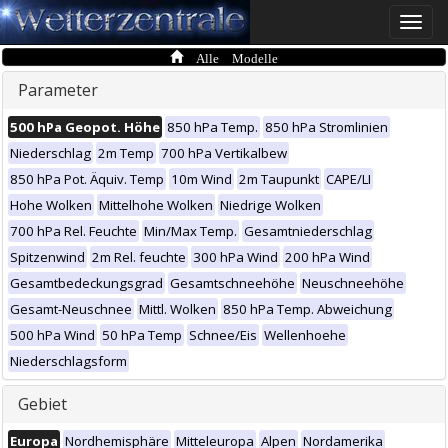
Toggle
naviga
Alle Modelle
Parameter
500 hPa Geopot. Höhe
850 hPa Temp.
850 hPa Stromlinien
Niederschlag
2m Temp
700 hPa Vertikalbew
850 hPa Pot. Äquiv. Temp
10m Wind
2m Taupunkt
CAPE/LI
Hohe Wolken
Mittelhohe Wolken
Niedrige Wolken
700 hPa Rel. Feuchte
Min/Max Temp.
Gesamtniederschlag
Spitzenwind
2m Rel. feuchte
300 hPa Wind
200 hPa Wind
Gesamtbedeckungsgrad
Gesamtschneehöhe
Neuschneehöhe
Gesamt-Neuschnee
Mittl. Wolken
850 hPa Temp. Abweichung
500 hPa Wind
50 hPa Temp
Schnee/Eis
Wellenhoehe
Niederschlagsform
Gebiet
Europa
Nordhemisphäre
Mitteleuropa
Alpen
Nordamerika