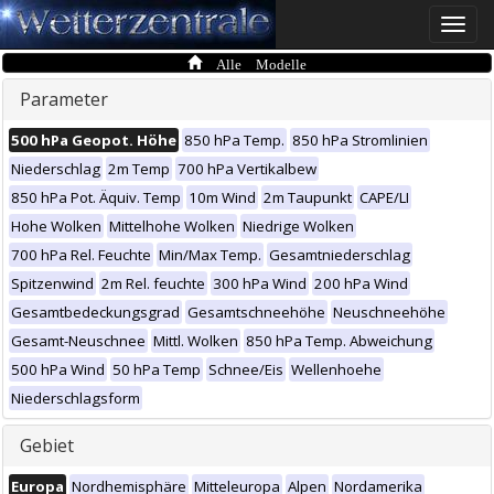
Toggle
naviga
Alle Modelle
Parameter
500 hPa Geopot. Höhe
850 hPa Temp.
850 hPa Stromlinien
Niederschlag
2m Temp
700 hPa Vertikalbew
850 hPa Pot. Äquiv. Temp
10m Wind
2m Taupunkt
CAPE/LI
Hohe Wolken
Mittelhohe Wolken
Niedrige Wolken
700 hPa Rel. Feuchte
Min/Max Temp.
Gesamtniederschlag
Spitzenwind
2m Rel. feuchte
300 hPa Wind
200 hPa Wind
Gesamtbedeckungsgrad
Gesamtschneehöhe
Neuschneehöhe
Gesamt-Neuschnee
Mittl. Wolken
850 hPa Temp. Abweichung
500 hPa Wind
50 hPa Temp
Schnee/Eis
Wellenhoehe
Niederschlagsform
Gebiet
Europa
Nordhemisphäre
Mitteleuropa
Alpen
Nordamerika