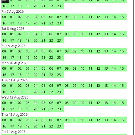
16
17
18
19
20
21
22
23
Fri 7 Aug 2026
00
01
02
03
04
05
06
07
08
09
10
11
12
13
14
15
16
17
18
19
20
21
22
23
Sat 8 Aug 2026
00
01
02
03
04
05
06
07
08
09
10
11
12
13
14
15
16
17
18
19
20
21
22
23
Sun 9 Aug 2026
00
01
02
03
04
05
06
07
08
09
10
11
12
13
14
15
16
17
18
19
20
21
22
23
Mon 10 Aug 2026
00
01
02
03
04
05
06
07
08
09
10
11
12
13
14
15
16
17
18
19
20
21
22
23
Tue 11 Aug 2026
00
01
02
03
04
05
06
07
08
09
10
11
12
13
14
15
16
17
18
19
20
21
22
23
Wed 12 Aug 2026
00
01
02
03
04
05
06
07
08
09
10
11
12
13
14
15
16
17
18
19
20
21
22
23
Thu 13 Aug 2026
00
01
02
03
04
05
06
07
08
09
10
11
12
13
14
15
16
17
18
19
20
21
22
23
Fri 14 Aug 2026