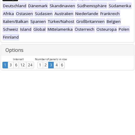
Deutschland
Dänemark
Skandinavien
Südhemisphäre
Südamerika
Afrika
Ostasien
Südasien
Australien
Niederlande
Frankreich
Italien/Balkan
Spanien
Türkei/Nahost
Großbritannien
Belgien
Schweiz
Island
Global
Mittelamerika
Österreich
Osteuropa
Polen
Finnland
Options
Intervall
Number of panels in row
1
3
6
12
24
1
2
3
4
6