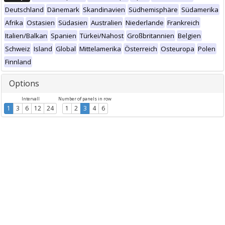
Deutschland
Dänemark
Skandinavien
Südhemisphäre
Südamerika
Afrika
Ostasien
Südasien
Australien
Niederlande
Frankreich
Italien/Balkan
Spanien
Türkei/Nahost
Großbritannien
Belgien
Schweiz
Island
Global
Mittelamerika
Österreich
Osteuropa
Polen
Finnland
Options
Intervall
Number of panels in row
1
3
6
12
24
1
2
3
4
6