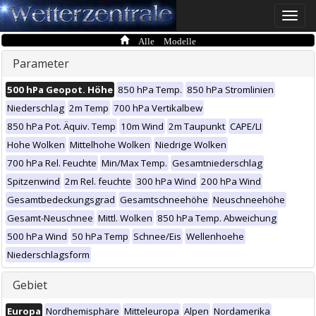
Toggle
naviga
Alle Modelle
Parameter
500 hPa Geopot. Höhe
850 hPa Temp.
850 hPa Stromlinien
Niederschlag
2m Temp
700 hPa Vertikalbew
850 hPa Pot. Äquiv. Temp
10m Wind
2m Taupunkt
CAPE/LI
Hohe Wolken
Mittelhohe Wolken
Niedrige Wolken
700 hPa Rel. Feuchte
Min/Max Temp.
Gesamtniederschlag
Spitzenwind
2m Rel. feuchte
300 hPa Wind
200 hPa Wind
Gesamtbedeckungsgrad
Gesamtschneehöhe
Neuschneehöhe
Gesamt-Neuschnee
Mittl. Wolken
850 hPa Temp. Abweichung
500 hPa Wind
50 hPa Temp
Schnee/Eis
Wellenhoehe
Niederschlagsform
Gebiet
Europa
Nordhemisphäre
Mitteleuropa
Alpen
Nordamerika