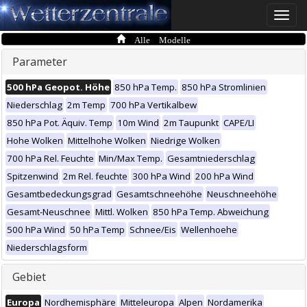
Toggle
naviga
Alle Modelle
Parameter
500 hPa Geopot. Höhe
850 hPa Temp.
850 hPa Stromlinien
Niederschlag
2m Temp
700 hPa Vertikalbew
850 hPa Pot. Äquiv. Temp
10m Wind
2m Taupunkt
CAPE/LI
Hohe Wolken
Mittelhohe Wolken
Niedrige Wolken
700 hPa Rel. Feuchte
Min/Max Temp.
Gesamtniederschlag
Spitzenwind
2m Rel. feuchte
300 hPa Wind
200 hPa Wind
Gesamtbedeckungsgrad
Gesamtschneehöhe
Neuschneehöhe
Gesamt-Neuschnee
Mittl. Wolken
850 hPa Temp. Abweichung
500 hPa Wind
50 hPa Temp
Schnee/Eis
Wellenhoehe
Niederschlagsform
Gebiet
Europa
Nordhemisphäre
Mitteleuropa
Alpen
Nordamerika