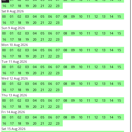
16
17
18
19
20
21
22
23
Sat 8 Aug 2026
00
01
02
03
04
05
06
07
08
09
10
11
12
13
14
15
16
17
18
19
20
21
22
23
Sun 9 Aug 2026
00
01
02
03
04
05
06
07
08
09
10
11
12
13
14
15
16
17
18
19
20
21
22
23
Mon 10 Aug 2026
00
01
02
03
04
05
06
07
08
09
10
11
12
13
14
15
16
17
18
19
20
21
22
23
Tue 11 Aug 2026
00
01
02
03
04
05
06
07
08
09
10
11
12
13
14
15
16
17
18
19
20
21
22
23
Wed 12 Aug 2026
00
01
02
03
04
05
06
07
08
09
10
11
12
13
14
15
16
17
18
19
20
21
22
23
Thu 13 Aug 2026
00
01
02
03
04
05
06
07
08
09
10
11
12
13
14
15
16
17
18
19
20
21
22
23
Fri 14 Aug 2026
00
01
02
03
04
05
06
07
08
09
10
11
12
13
14
15
16
17
18
19
20
21
22
23
Sat 15 Aug 2026