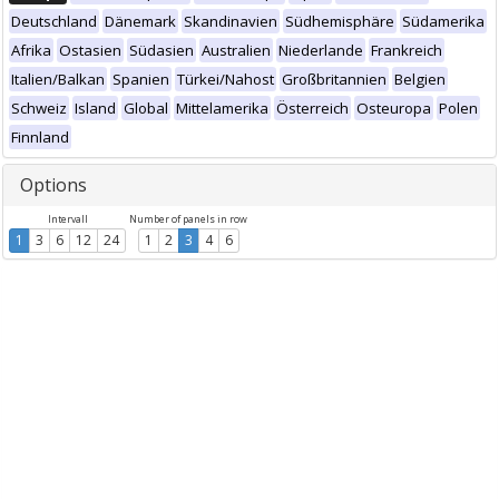
Deutschland
Dänemark
Skandinavien
Südhemisphäre
Südamerika
Afrika
Ostasien
Südasien
Australien
Niederlande
Frankreich
Italien/Balkan
Spanien
Türkei/Nahost
Großbritannien
Belgien
Schweiz
Island
Global
Mittelamerika
Österreich
Osteuropa
Polen
Finnland
Options
Intervall
Number of panels in row
1
3
6
12
24
1
2
3
4
6