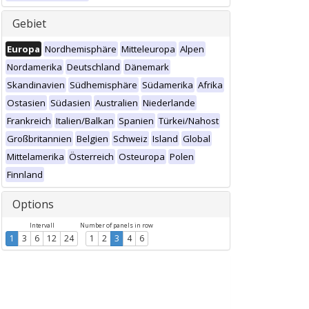
Gebiet
Europa
Nordhemisphäre
Mitteleuropa
Alpen
Nordamerika
Deutschland
Dänemark
Skandinavien
Südhemisphäre
Südamerika
Afrika
Ostasien
Südasien
Australien
Niederlande
Frankreich
Italien/Balkan
Spanien
Türkei/Nahost
Großbritannien
Belgien
Schweiz
Island
Global
Mittelamerika
Österreich
Osteuropa
Polen
Finnland
Options
Intervall
Number of panels in row
1
3
6
12
24
1
2
3
4
6