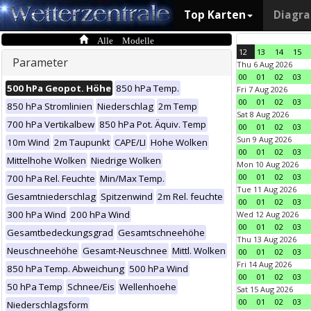
Top Karten
Diagr
Alle Modelle
12
13
14
15
Parameter
Thu 6 Aug 2026
00
01
02
03
500 hPa Geopot. Höhe
850 hPa Temp.
Fri 7 Aug 2026
00
01
02
03
850 hPa Stromlinien
Niederschlag
2m Temp
Sat 8 Aug 2026
700 hPa Vertikalbew
850 hPa Pot. Äquiv. Temp
00
01
02
03
Sun 9 Aug 2026
10m Wind
2m Taupunkt
CAPE/LI
Hohe Wolken
00
01
02
03
Mittelhohe Wolken
Niedrige Wolken
Mon 10 Aug 2026
00
01
02
03
700 hPa Rel. Feuchte
Min/Max Temp.
Tue 11 Aug 2026
Gesamtniederschlag
Spitzenwind
2m Rel. feuchte
00
01
02
03
300 hPa Wind
200 hPa Wind
Wed 12 Aug 2026
00
01
02
03
Gesamtbedeckungsgrad
Gesamtschneehöhe
Thu 13 Aug 2026
Neuschneehöhe
Gesamt-Neuschnee
Mittl. Wolken
00
01
02
03
Fri 14 Aug 2026
850 hPa Temp. Abweichung
500 hPa Wind
00
01
02
03
50 hPa Temp
Schnee/Eis
Wellenhoehe
Sat 15 Aug 2026
00
01
02
03
Niederschlagsform