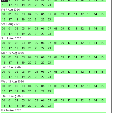
16
17
18
19
20
21
22
23
Fri 7 Aug 2026
00
01
02
03
04
05
06
07
08
09
10
11
12
13
14
15
16
17
18
19
20
21
22
23
Sat 8 Aug 2026
00
01
02
03
04
05
06
07
08
09
10
11
12
13
14
15
16
17
18
19
20
21
22
23
Sun 9 Aug 2026
00
01
02
03
04
05
06
07
08
09
10
11
12
13
14
15
16
17
18
19
20
21
22
23
Mon 10 Aug 2026
00
01
02
03
04
05
06
07
08
09
10
11
12
13
14
15
16
17
18
19
20
21
22
23
Tue 11 Aug 2026
00
01
02
03
04
05
06
07
08
09
10
11
12
13
14
15
16
17
18
19
20
21
22
23
Wed 12 Aug 2026
00
01
02
03
04
05
06
07
08
09
10
11
12
13
14
15
16
17
18
19
20
21
22
23
Thu 13 Aug 2026
00
01
02
03
04
05
06
07
08
09
10
11
12
13
14
15
16
17
18
19
20
21
22
23
Fri 14 Aug 2026