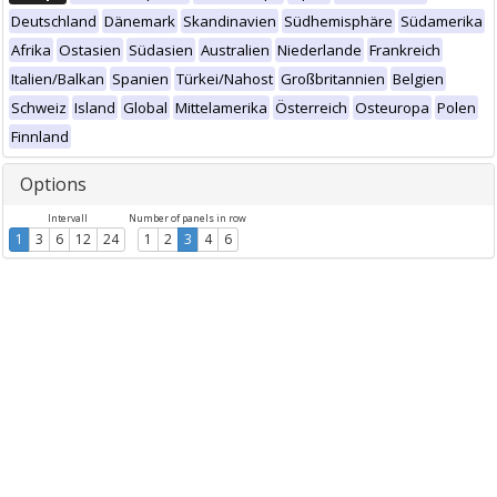
Deutschland
Dänemark
Skandinavien
Südhemisphäre
Südamerika
Afrika
Ostasien
Südasien
Australien
Niederlande
Frankreich
Italien/Balkan
Spanien
Türkei/Nahost
Großbritannien
Belgien
Schweiz
Island
Global
Mittelamerika
Österreich
Osteuropa
Polen
Finnland
Options
Intervall
Number of panels in row
1
3
6
12
24
1
2
3
4
6