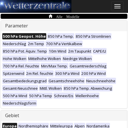
Toggle
naviga
Alle Modelle
Parameter
500 hPa Geopot. Höhe
850 hPa Temp.
850 hPa Stromlinien
Niederschlag
2m Temp
700 hPa Vertikalbew
850 hPa Pot. Äquiv. Temp
10m Wind
2m Taupunkt
CAPE/LI
Hohe Wolken
Mittelhohe Wolken
Niedrige Wolken
700 hPa Rel. Feuchte
Min/Max Temp.
Gesamtniederschlag
Spitzenwind
2m Rel. feuchte
300 hPa Wind
200 hPa Wind
Gesamtbedeckungsgrad
Gesamtschneehöhe
Neuschneehöhe
Gesamt-Neuschnee
Mittl. Wolken
850 hPa Temp. Abweichung
500 hPa Wind
50 hPa Temp
Schnee/Eis
Wellenhoehe
Niederschlagsform
Gebiet
Europa
Nordhemisphäre
Mitteleuropa
Alpen
Nordamerika