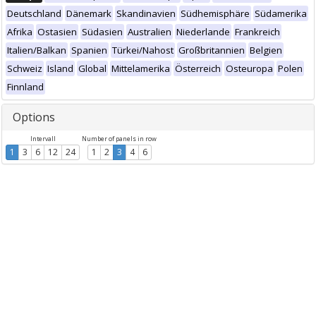
Deutschland
Dänemark
Skandinavien
Südhemisphäre
Südamerika
Afrika
Ostasien
Südasien
Australien
Niederlande
Frankreich
Italien/Balkan
Spanien
Türkei/Nahost
Großbritannien
Belgien
Schweiz
Island
Global
Mittelamerika
Österreich
Osteuropa
Polen
Finnland
Options
Intervall
Number of panels in row
1
3
6
12
24
1
2
3
4
6