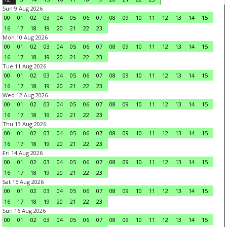
Sun 9 Aug 2026
00
01
02
03
04
05
06
07
08
09
10
11
12
13
14
15
16
17
18
19
20
21
22
23
Mon 10 Aug 2026
00
01
02
03
04
05
06
07
08
09
10
11
12
13
14
15
16
17
18
19
20
21
22
23
Tue 11 Aug 2026
00
01
02
03
04
05
06
07
08
09
10
11
12
13
14
15
16
17
18
19
20
21
22
23
Wed 12 Aug 2026
00
01
02
03
04
05
06
07
08
09
10
11
12
13
14
15
16
17
18
19
20
21
22
23
Thu 13 Aug 2026
00
01
02
03
04
05
06
07
08
09
10
11
12
13
14
15
16
17
18
19
20
21
22
23
Fri 14 Aug 2026
00
01
02
03
04
05
06
07
08
09
10
11
12
13
14
15
16
17
18
19
20
21
22
23
Sat 15 Aug 2026
00
01
02
03
04
05
06
07
08
09
10
11
12
13
14
15
16
17
18
19
20
21
22
23
Sun 16 Aug 2026
00
01
02
03
04
05
06
07
08
09
10
11
12
13
14
15