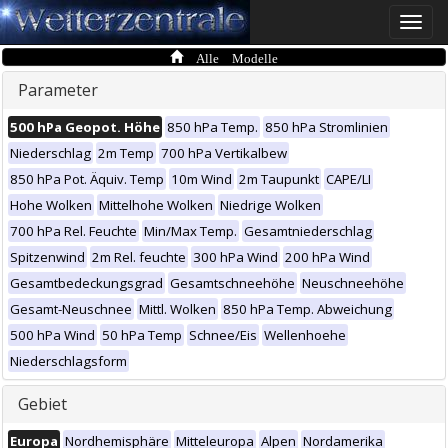
Toggle
naviga
Alle Modelle
Parameter
500 hPa Geopot. Höhe
850 hPa Temp.
850 hPa Stromlinien
Niederschlag
2m Temp
700 hPa Vertikalbew
850 hPa Pot. Äquiv. Temp
10m Wind
2m Taupunkt
CAPE/LI
Hohe Wolken
Mittelhohe Wolken
Niedrige Wolken
700 hPa Rel. Feuchte
Min/Max Temp.
Gesamtniederschlag
Spitzenwind
2m Rel. feuchte
300 hPa Wind
200 hPa Wind
Gesamtbedeckungsgrad
Gesamtschneehöhe
Neuschneehöhe
Gesamt-Neuschnee
Mittl. Wolken
850 hPa Temp. Abweichung
500 hPa Wind
50 hPa Temp
Schnee/Eis
Wellenhoehe
Niederschlagsform
Gebiet
Europa
Nordhemisphäre
Mitteleuropa
Alpen
Nordamerika