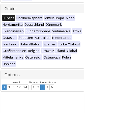
Gebiet
Europa
Nordhemisphäre
Mitteleuropa
Alpen
Nordamerika
Deutschland
Dänemark
Skandinavien
Südhemisphäre
Südamerika
Afrika
Ostasien
Südasien
Australien
Niederlande
Frankreich
Italien/Balkan
Spanien
Türkei/Nahost
Großbritannien
Belgien
Schweiz
Island
Global
Mittelamerika
Österreich
Osteuropa
Polen
Finnland
Options
Intervall
Number of panels in row
1
3
6
12
24
1
2
3
4
6