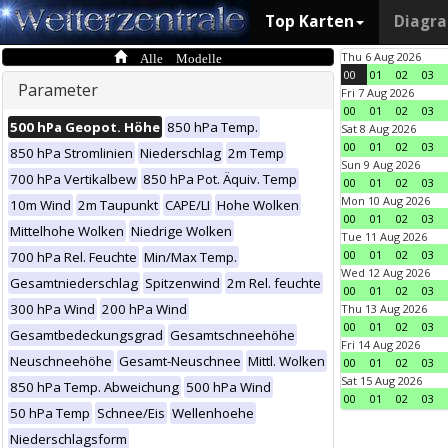
Top Karten
Diagr
Alle Modelle
Thu 6 Aug 2026
00
01
02
03
Parameter
Fri 7 Aug 2026
00
01
02
03
500 hPa Geopot. Höhe
850 hPa Temp.
Sat 8 Aug 2026
00
01
02
03
850 hPa Stromlinien
Niederschlag
2m Temp
Sun 9 Aug 2026
700 hPa Vertikalbew
850 hPa Pot. Äquiv. Temp
00
01
02
03
Mon 10 Aug 2026
10m Wind
2m Taupunkt
CAPE/LI
Hohe Wolken
00
01
02
03
Mittelhohe Wolken
Niedrige Wolken
Tue 11 Aug 2026
00
01
02
03
700 hPa Rel. Feuchte
Min/Max Temp.
Wed 12 Aug 2026
Gesamtniederschlag
Spitzenwind
2m Rel. feuchte
00
01
02
03
300 hPa Wind
200 hPa Wind
Thu 13 Aug 2026
00
01
02
03
Gesamtbedeckungsgrad
Gesamtschneehöhe
Fri 14 Aug 2026
Neuschneehöhe
Gesamt-Neuschnee
Mittl. Wolken
00
01
02
03
Sat 15 Aug 2026
850 hPa Temp. Abweichung
500 hPa Wind
00
01
02
03
50 hPa Temp
Schnee/Eis
Wellenhoehe
Niederschlagsform