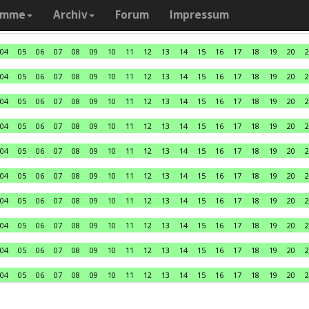
amme
Archiv
Forum
Impressum
04
05
06
07
08
09
10
11
12
13
14
15
16
17
18
19
20
2
04
05
06
07
08
09
10
11
12
13
14
15
16
17
18
19
20
2
04
05
06
07
08
09
10
11
12
13
14
15
16
17
18
19
20
2
04
05
06
07
08
09
10
11
12
13
14
15
16
17
18
19
20
2
04
05
06
07
08
09
10
11
12
13
14
15
16
17
18
19
20
2
04
05
06
07
08
09
10
11
12
13
14
15
16
17
18
19
20
2
04
05
06
07
08
09
10
11
12
13
14
15
16
17
18
19
20
2
04
05
06
07
08
09
10
11
12
13
14
15
16
17
18
19
20
2
04
05
06
07
08
09
10
11
12
13
14
15
16
17
18
19
20
2
04
05
06
07
08
09
10
11
12
13
14
15
16
17
18
19
20
2