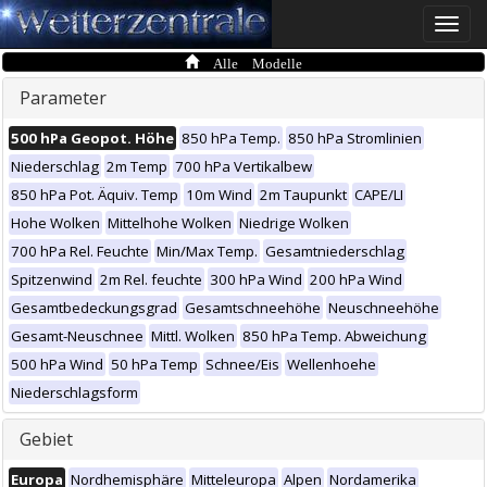
Toggle
naviga
Alle Modelle
Parameter
500 hPa Geopot. Höhe
850 hPa Temp.
850 hPa Stromlinien
Niederschlag
2m Temp
700 hPa Vertikalbew
850 hPa Pot. Äquiv. Temp
10m Wind
2m Taupunkt
CAPE/LI
Hohe Wolken
Mittelhohe Wolken
Niedrige Wolken
700 hPa Rel. Feuchte
Min/Max Temp.
Gesamtniederschlag
Spitzenwind
2m Rel. feuchte
300 hPa Wind
200 hPa Wind
Gesamtbedeckungsgrad
Gesamtschneehöhe
Neuschneehöhe
Gesamt-Neuschnee
Mittl. Wolken
850 hPa Temp. Abweichung
500 hPa Wind
50 hPa Temp
Schnee/Eis
Wellenhoehe
Niederschlagsform
Gebiet
Europa
Nordhemisphäre
Mitteleuropa
Alpen
Nordamerika