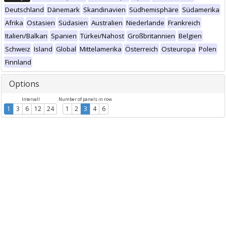
Deutschland
Dänemark
Skandinavien
Südhemisphäre
Südamerika
Afrika
Ostasien
Südasien
Australien
Niederlande
Frankreich
Italien/Balkan
Spanien
Türkei/Nahost
Großbritannien
Belgien
Schweiz
Island
Global
Mittelamerika
Österreich
Osteuropa
Polen
Finnland
Options
Intervall
Number of panels in row
1
3
6
12
24
1
2
3
4
6