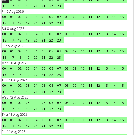
16
17
18
19
20
21
22
23
Fri 7 Aug 2026
00
01
02
03
04
05
06
07
08
09
10
11
12
13
14
15
16
17
18
19
20
21
22
23
Sat 8 Aug 2026
00
01
02
03
04
05
06
07
08
09
10
11
12
13
14
15
16
17
18
19
20
21
22
23
Sun 9 Aug 2026
00
01
02
03
04
05
06
07
08
09
10
11
12
13
14
15
16
17
18
19
20
21
22
23
Mon 10 Aug 2026
00
01
02
03
04
05
06
07
08
09
10
11
12
13
14
15
16
17
18
19
20
21
22
23
Tue 11 Aug 2026
00
01
02
03
04
05
06
07
08
09
10
11
12
13
14
15
16
17
18
19
20
21
22
23
Wed 12 Aug 2026
00
01
02
03
04
05
06
07
08
09
10
11
12
13
14
15
16
17
18
19
20
21
22
23
Thu 13 Aug 2026
00
01
02
03
04
05
06
07
08
09
10
11
12
13
14
15
16
17
18
19
20
21
22
23
Fri 14 Aug 2026