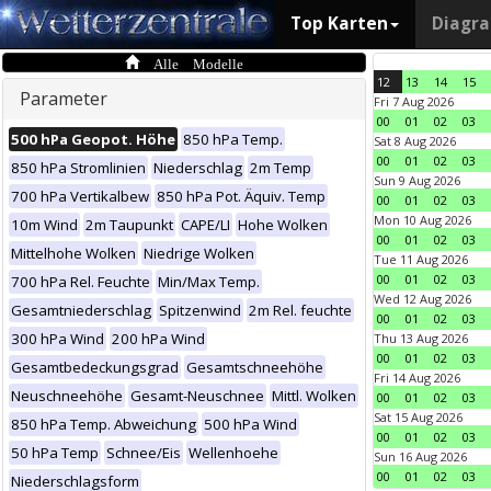
Top Karten
Diagr
Alle Modelle
12
13
14
15
Parameter
Fri 7 Aug 2026
00
01
02
03
500 hPa Geopot. Höhe
850 hPa Temp.
Sat 8 Aug 2026
00
01
02
03
850 hPa Stromlinien
Niederschlag
2m Temp
Sun 9 Aug 2026
700 hPa Vertikalbew
850 hPa Pot. Äquiv. Temp
00
01
02
03
Mon 10 Aug 2026
10m Wind
2m Taupunkt
CAPE/LI
Hohe Wolken
00
01
02
03
Mittelhohe Wolken
Niedrige Wolken
Tue 11 Aug 2026
00
01
02
03
700 hPa Rel. Feuchte
Min/Max Temp.
Wed 12 Aug 2026
Gesamtniederschlag
Spitzenwind
2m Rel. feuchte
00
01
02
03
300 hPa Wind
200 hPa Wind
Thu 13 Aug 2026
00
01
02
03
Gesamtbedeckungsgrad
Gesamtschneehöhe
Fri 14 Aug 2026
Neuschneehöhe
Gesamt-Neuschnee
Mittl. Wolken
00
01
02
03
Sat 15 Aug 2026
850 hPa Temp. Abweichung
500 hPa Wind
00
01
02
03
50 hPa Temp
Schnee/Eis
Wellenhoehe
Sun 16 Aug 2026
00
01
02
03
Niederschlagsform