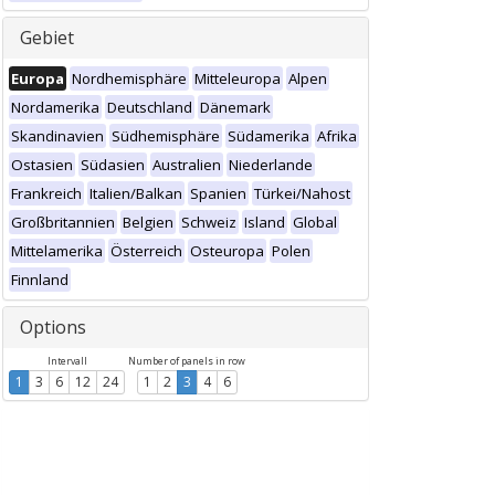
Gebiet
Europa
Nordhemisphäre
Mitteleuropa
Alpen
Nordamerika
Deutschland
Dänemark
Skandinavien
Südhemisphäre
Südamerika
Afrika
Ostasien
Südasien
Australien
Niederlande
Frankreich
Italien/Balkan
Spanien
Türkei/Nahost
Großbritannien
Belgien
Schweiz
Island
Global
Mittelamerika
Österreich
Osteuropa
Polen
Finnland
Options
Intervall
Number of panels in row
1
3
6
12
24
1
2
3
4
6