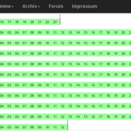
amme
Archiv
Forum
Impressum
16
17
18
19
20
21
22
23
04
05
06
07
08
09
10
11
12
13
14
15
16
17
18
19
20
2
04
05
06
07
08
09
10
11
12
13
14
15
16
17
18
19
20
2
04
05
06
07
08
09
10
11
12
13
14
15
16
17
18
19
20
2
04
05
06
07
08
09
10
11
12
13
14
15
16
17
18
19
20
2
04
05
06
07
08
09
10
11
12
13
14
15
16
17
18
19
20
2
04
05
06
07
08
09
10
11
12
13
14
15
16
17
18
19
20
2
04
05
06
07
08
09
10
11
12
13
14
15
16
17
18
19
20
2
04
05
06
07
08
09
10
11
12
13
14
15
16
17
18
19
20
2
04
05
06
07
08
09
10
11
12
13
14
15
16
17
18
19
20
2
04
05
06
07
08
09
10
11
12