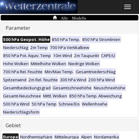
Toggle
naviga
Alle Modelle
Parameter
500 hPa Geopot. Höhe
850 hPa Temp.
850 hPa Stromlinien
Niederschlag
2m Temp
700 hPa Vertikalbew
850 hPa Pot. Äquiv. Temp
10m Wind
2m Taupunkt
CAPE/LI
Hohe Wolken
Mittelhohe Wolken
Niedrige Wolken
700 hPa Rel. Feuchte
Min/Max Temp.
Gesamtniederschlag
Spitzenwind
2m Rel. feuchte
300 hPa Wind
200 hPa Wind
Gesamtbedeckungsgrad
Gesamtschneehöhe
Neuschneehöhe
Gesamt-Neuschnee
Mittl. Wolken
850 hPa Temp. Abweichung
500 hPa Wind
50 hPa Temp
Schnee/Eis
Wellenhoehe
Niederschlagsform
Gebiet
Europa
Nordhemisphäre
Mitteleuropa
Alpen
Nordamerika