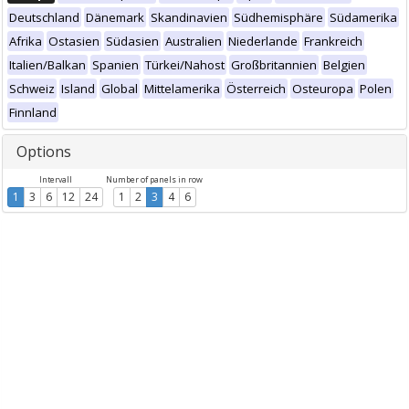
Deutschland
Dänemark
Skandinavien
Südhemisphäre
Südamerika
Afrika
Ostasien
Südasien
Australien
Niederlande
Frankreich
Italien/Balkan
Spanien
Türkei/Nahost
Großbritannien
Belgien
Schweiz
Island
Global
Mittelamerika
Österreich
Osteuropa
Polen
Finnland
Options
Intervall
Number of panels in row
1
3
6
12
24
1
2
3
4
6