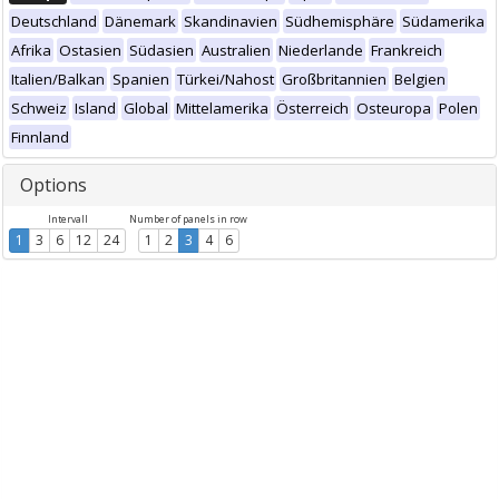
Deutschland
Dänemark
Skandinavien
Südhemisphäre
Südamerika
Afrika
Ostasien
Südasien
Australien
Niederlande
Frankreich
Italien/Balkan
Spanien
Türkei/Nahost
Großbritannien
Belgien
Schweiz
Island
Global
Mittelamerika
Österreich
Osteuropa
Polen
Finnland
Options
Intervall
Number of panels in row
1
3
6
12
24
1
2
3
4
6