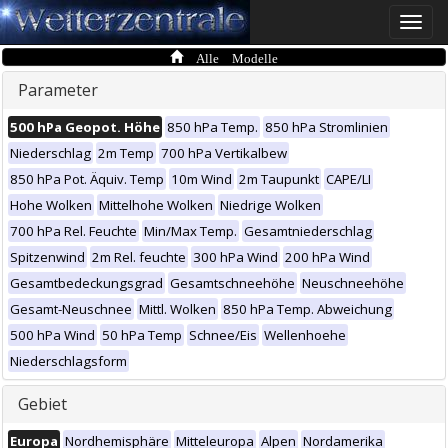
Toggle
naviga
Alle Modelle
Parameter
500 hPa Geopot. Höhe
850 hPa Temp.
850 hPa Stromlinien
Niederschlag
2m Temp
700 hPa Vertikalbew
850 hPa Pot. Äquiv. Temp
10m Wind
2m Taupunkt
CAPE/LI
Hohe Wolken
Mittelhohe Wolken
Niedrige Wolken
700 hPa Rel. Feuchte
Min/Max Temp.
Gesamtniederschlag
Spitzenwind
2m Rel. feuchte
300 hPa Wind
200 hPa Wind
Gesamtbedeckungsgrad
Gesamtschneehöhe
Neuschneehöhe
Gesamt-Neuschnee
Mittl. Wolken
850 hPa Temp. Abweichung
500 hPa Wind
50 hPa Temp
Schnee/Eis
Wellenhoehe
Niederschlagsform
Gebiet
Europa
Nordhemisphäre
Mitteleuropa
Alpen
Nordamerika