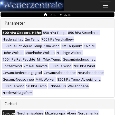
Toggle
naviga
Alle Modelle
Parameter
500 hPa Geopot. Höhe
850 hPa Temp.
850 hPa Stromlinien
Niederschlag
2m Temp
700 hPa Vertikalbew
850 hPa Pot. Äquiv. Temp
10m Wind
2m Taupunkt
CAPE/LI
Hohe Wolken
Mittelhohe Wolken
Niedrige Wolken
700 hPa Rel. Feuchte
Min/Max Temp.
Gesamtniederschlag
Spitzenwind
2m Rel. feuchte
300 hPa Wind
200 hPa Wind
Gesamtbedeckungsgrad
Gesamtschneehöhe
Neuschneehöhe
Gesamt-Neuschnee
Mittl. Wolken
850 hPa Temp. Abweichung
500 hPa Wind
50 hPa Temp
Schnee/Eis
Wellenhoehe
Niederschlagsform
Gebiet
Europa
Nordhemisphäre
Mitteleuropa
Alpen
Nordamerika