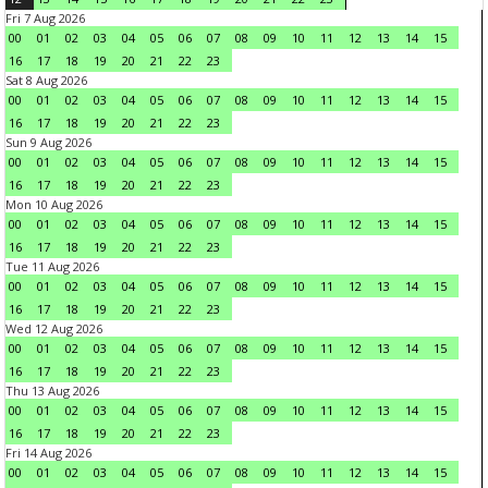
Fri 7 Aug 2026
00
01
02
03
04
05
06
07
08
09
10
11
12
13
14
15
16
17
18
19
20
21
22
23
Sat 8 Aug 2026
00
01
02
03
04
05
06
07
08
09
10
11
12
13
14
15
16
17
18
19
20
21
22
23
Sun 9 Aug 2026
00
01
02
03
04
05
06
07
08
09
10
11
12
13
14
15
16
17
18
19
20
21
22
23
Mon 10 Aug 2026
00
01
02
03
04
05
06
07
08
09
10
11
12
13
14
15
16
17
18
19
20
21
22
23
Tue 11 Aug 2026
00
01
02
03
04
05
06
07
08
09
10
11
12
13
14
15
16
17
18
19
20
21
22
23
Wed 12 Aug 2026
00
01
02
03
04
05
06
07
08
09
10
11
12
13
14
15
16
17
18
19
20
21
22
23
Thu 13 Aug 2026
00
01
02
03
04
05
06
07
08
09
10
11
12
13
14
15
16
17
18
19
20
21
22
23
Fri 14 Aug 2026
00
01
02
03
04
05
06
07
08
09
10
11
12
13
14
15