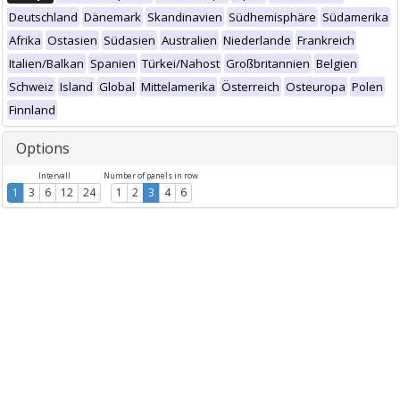
Deutschland
Dänemark
Skandinavien
Südhemisphäre
Südamerika
Afrika
Ostasien
Südasien
Australien
Niederlande
Frankreich
Italien/Balkan
Spanien
Türkei/Nahost
Großbritannien
Belgien
Schweiz
Island
Global
Mittelamerika
Österreich
Osteuropa
Polen
Finnland
Options
Intervall
Number of panels in row
1
3
6
12
24
1
2
3
4
6