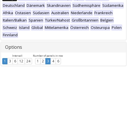
Deutschland
Dänemark
Skandinavien
Südhemisphäre
Südamerika
Afrika
Ostasien
Südasien
Australien
Niederlande
Frankreich
Italien/Balkan
Spanien
Türkei/Nahost
Großbritannien
Belgien
Schweiz
Island
Global
Mittelamerika
Österreich
Osteuropa
Polen
Finnland
Options
Intervall
Number of panels in row
1
3
6
12
24
1
2
3
4
6