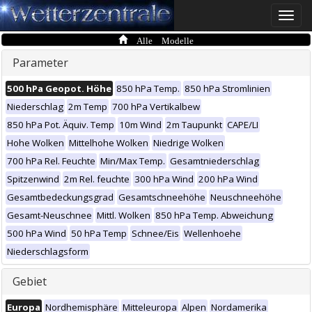
Toggle
naviga
Alle Modelle
Parameter
500 hPa Geopot. Höhe
850 hPa Temp.
850 hPa Stromlinien
Niederschlag
2m Temp
700 hPa Vertikalbew
850 hPa Pot. Äquiv. Temp
10m Wind
2m Taupunkt
CAPE/LI
Hohe Wolken
Mittelhohe Wolken
Niedrige Wolken
700 hPa Rel. Feuchte
Min/Max Temp.
Gesamtniederschlag
Spitzenwind
2m Rel. feuchte
300 hPa Wind
200 hPa Wind
Gesamtbedeckungsgrad
Gesamtschneehöhe
Neuschneehöhe
Gesamt-Neuschnee
Mittl. Wolken
850 hPa Temp. Abweichung
500 hPa Wind
50 hPa Temp
Schnee/Eis
Wellenhoehe
Niederschlagsform
Gebiet
Europa
Nordhemisphäre
Mitteleuropa
Alpen
Nordamerika