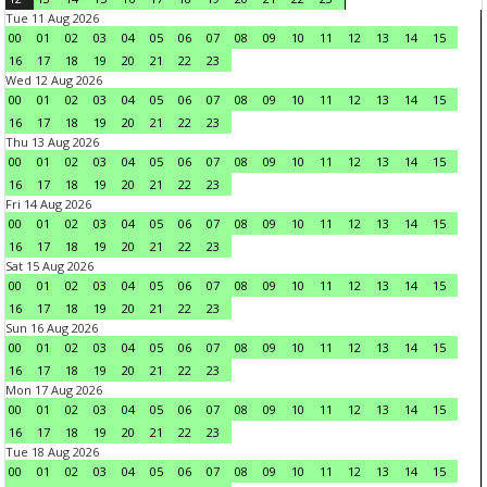
Tue 11 Aug 2026
00
01
02
03
04
05
06
07
08
09
10
11
12
13
14
15
16
17
18
19
20
21
22
23
Wed 12 Aug 2026
00
01
02
03
04
05
06
07
08
09
10
11
12
13
14
15
16
17
18
19
20
21
22
23
Thu 13 Aug 2026
00
01
02
03
04
05
06
07
08
09
10
11
12
13
14
15
16
17
18
19
20
21
22
23
Fri 14 Aug 2026
00
01
02
03
04
05
06
07
08
09
10
11
12
13
14
15
16
17
18
19
20
21
22
23
Sat 15 Aug 2026
00
01
02
03
04
05
06
07
08
09
10
11
12
13
14
15
16
17
18
19
20
21
22
23
Sun 16 Aug 2026
00
01
02
03
04
05
06
07
08
09
10
11
12
13
14
15
16
17
18
19
20
21
22
23
Mon 17 Aug 2026
00
01
02
03
04
05
06
07
08
09
10
11
12
13
14
15
16
17
18
19
20
21
22
23
Tue 18 Aug 2026
00
01
02
03
04
05
06
07
08
09
10
11
12
13
14
15