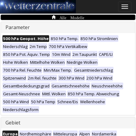
Toggle
naviga
Alle Modelle
Parameter
500 hPa Geopot. Höhe
850 hPa Temp.
850 hPa Stromlinien
Niederschlag
2m Temp
700 hPa Vertikalbew
850 hPa Pot. Äquiv. Temp
10m Wind
2m Taupunkt
CAPE/LI
Hohe Wolken
Mittelhohe Wolken
Niedrige Wolken
700 hPa Rel. Feuchte
Min/Max Temp.
Gesamtniederschlag
Spitzenwind
2m Rel. feuchte
300 hPa Wind
200 hPa Wind
Gesamtbedeckungsgrad
Gesamtschneehöhe
Neuschneehöhe
Gesamt-Neuschnee
Mittl. Wolken
850 hPa Temp. Abweichung
500 hPa Wind
50 hPa Temp
Schnee/Eis
Wellenhoehe
Niederschlagsform
Gebiet
Europa
Nordhemisphäre
Mitteleuropa
Alpen
Nordamerika