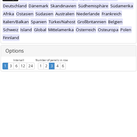
Deutschland
Dänemark
Skandinavien
Südhemisphäre
Südamerika
Afrika
Ostasien
Südasien
Australien
Niederlande
Frankreich
Italien/Balkan
Spanien
Türkei/Nahost
Großbritannien
Belgien
Schweiz
Island
Global
Mittelamerika
Österreich
Osteuropa
Polen
Finnland
Options
Intervall
Number of panels in row
1
3
6
12
24
1
2
3
4
6