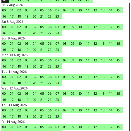
Fri 7 Aug 2026
00
01
02
03
04
05
06
07
08
09
10
11
12
13
14
15
16
17
18
19
20
21
22
23
Sat 8 Aug 2026
00
01
02
03
04
05
06
07
08
09
10
11
12
13
14
15
16
17
18
19
20
21
22
23
Sun 9 Aug 2026
00
01
02
03
04
05
06
07
08
09
10
11
12
13
14
15
16
17
18
19
20
21
22
23
Mon 10 Aug 2026
00
01
02
03
04
05
06
07
08
09
10
11
12
13
14
15
16
17
18
19
20
21
22
23
Tue 11 Aug 2026
00
01
02
03
04
05
06
07
08
09
10
11
12
13
14
15
16
17
18
19
20
21
22
23
Wed 12 Aug 2026
00
01
02
03
04
05
06
07
08
09
10
11
12
13
14
15
16
17
18
19
20
21
22
23
Thu 13 Aug 2026
00
01
02
03
04
05
06
07
08
09
10
11
12
13
14
15
16
17
18
19
20
21
22
23
Fri 14 Aug 2026
00
01
02
03
04
05
06
07
08
09
10
11
12
13
14
15