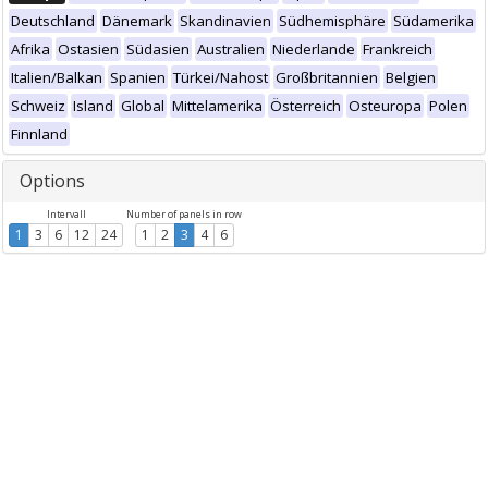
Deutschland
Dänemark
Skandinavien
Südhemisphäre
Südamerika
Afrika
Ostasien
Südasien
Australien
Niederlande
Frankreich
Italien/Balkan
Spanien
Türkei/Nahost
Großbritannien
Belgien
Schweiz
Island
Global
Mittelamerika
Österreich
Osteuropa
Polen
Finnland
Options
Intervall
Number of panels in row
1
3
6
12
24
1
2
3
4
6