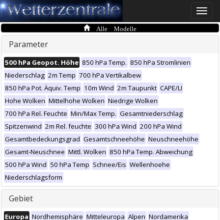
Toggle
naviga
Alle Modelle
Parameter
500 hPa Geopot. Höhe
850 hPa Temp.
850 hPa Stromlinien
Niederschlag
2m Temp
700 hPa Vertikalbew
850 hPa Pot. Äquiv. Temp
10m Wind
2m Taupunkt
CAPE/LI
Hohe Wolken
Mittelhohe Wolken
Niedrige Wolken
700 hPa Rel. Feuchte
Min/Max Temp.
Gesamtniederschlag
Spitzenwind
2m Rel. feuchte
300 hPa Wind
200 hPa Wind
Gesamtbedeckungsgrad
Gesamtschneehöhe
Neuschneehöhe
Gesamt-Neuschnee
Mittl. Wolken
850 hPa Temp. Abweichung
500 hPa Wind
50 hPa Temp
Schnee/Eis
Wellenhoehe
Niederschlagsform
Gebiet
Europa
Nordhemisphäre
Mitteleuropa
Alpen
Nordamerika