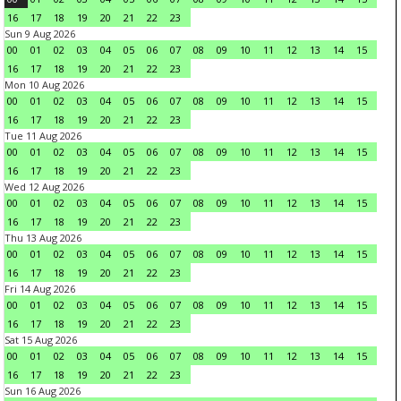
16
17
18
19
20
21
22
23
Sun 9 Aug 2026
00
01
02
03
04
05
06
07
08
09
10
11
12
13
14
15
16
17
18
19
20
21
22
23
Mon 10 Aug 2026
00
01
02
03
04
05
06
07
08
09
10
11
12
13
14
15
16
17
18
19
20
21
22
23
Tue 11 Aug 2026
00
01
02
03
04
05
06
07
08
09
10
11
12
13
14
15
16
17
18
19
20
21
22
23
Wed 12 Aug 2026
00
01
02
03
04
05
06
07
08
09
10
11
12
13
14
15
16
17
18
19
20
21
22
23
Thu 13 Aug 2026
00
01
02
03
04
05
06
07
08
09
10
11
12
13
14
15
16
17
18
19
20
21
22
23
Fri 14 Aug 2026
00
01
02
03
04
05
06
07
08
09
10
11
12
13
14
15
16
17
18
19
20
21
22
23
Sat 15 Aug 2026
00
01
02
03
04
05
06
07
08
09
10
11
12
13
14
15
16
17
18
19
20
21
22
23
Sun 16 Aug 2026