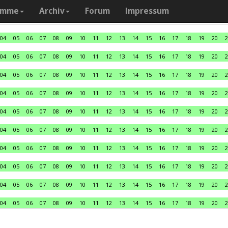
amme
Archiv
Forum
Impressum
04
05
06
07
08
09
10
11
12
13
14
15
16
17
18
19
20
2
04
05
06
07
08
09
10
11
12
13
14
15
16
17
18
19
20
2
04
05
06
07
08
09
10
11
12
13
14
15
16
17
18
19
20
2
04
05
06
07
08
09
10
11
12
13
14
15
16
17
18
19
20
2
04
05
06
07
08
09
10
11
12
13
14
15
16
17
18
19
20
2
04
05
06
07
08
09
10
11
12
13
14
15
16
17
18
19
20
2
04
05
06
07
08
09
10
11
12
13
14
15
16
17
18
19
20
2
04
05
06
07
08
09
10
11
12
13
14
15
16
17
18
19
20
2
04
05
06
07
08
09
10
11
12
13
14
15
16
17
18
19
20
2
04
05
06
07
08
09
10
11
12
13
14
15
16
17
18
19
20
2