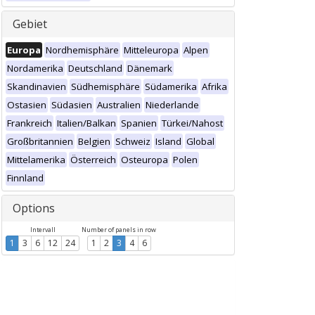
Gebiet
Europa
Nordhemisphäre
Mitteleuropa
Alpen
Nordamerika
Deutschland
Dänemark
Skandinavien
Südhemisphäre
Südamerika
Afrika
Ostasien
Südasien
Australien
Niederlande
Frankreich
Italien/Balkan
Spanien
Türkei/Nahost
Großbritannien
Belgien
Schweiz
Island
Global
Mittelamerika
Österreich
Osteuropa
Polen
Finnland
Options
Intervall
Number of panels in row
1
3
6
12
24
1
2
3
4
6