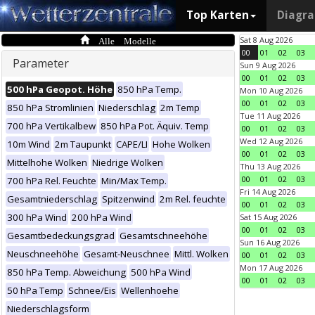
Top Karten
Diagr
Alle Modelle
Sat 8 Aug 2026
00
01
02
03
Parameter
Sun 9 Aug 2026
00
01
02
03
500 hPa Geopot. Höhe
850 hPa Temp.
Mon 10 Aug 2026
00
01
02
03
850 hPa Stromlinien
Niederschlag
2m Temp
Tue 11 Aug 2026
700 hPa Vertikalbew
850 hPa Pot. Äquiv. Temp
00
01
02
03
Wed 12 Aug 2026
10m Wind
2m Taupunkt
CAPE/LI
Hohe Wolken
00
01
02
03
Mittelhohe Wolken
Niedrige Wolken
Thu 13 Aug 2026
00
01
02
03
700 hPa Rel. Feuchte
Min/Max Temp.
Fri 14 Aug 2026
Gesamtniederschlag
Spitzenwind
2m Rel. feuchte
00
01
02
03
300 hPa Wind
200 hPa Wind
Sat 15 Aug 2026
00
01
02
03
Gesamtbedeckungsgrad
Gesamtschneehöhe
Sun 16 Aug 2026
Neuschneehöhe
Gesamt-Neuschnee
Mittl. Wolken
00
01
02
03
Mon 17 Aug 2026
850 hPa Temp. Abweichung
500 hPa Wind
00
01
02
03
50 hPa Temp
Schnee/Eis
Wellenhoehe
Niederschlagsform