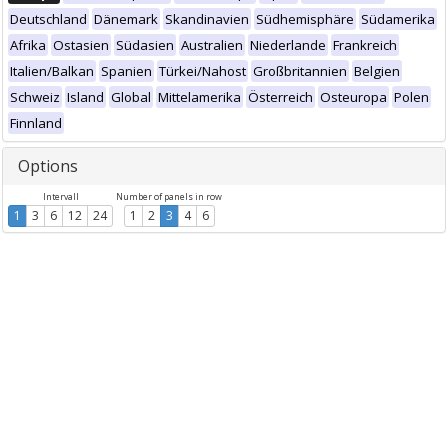
Deutschland
Dänemark
Skandinavien
Südhemisphäre
Südamerika
Afrika
Ostasien
Südasien
Australien
Niederlande
Frankreich
Italien/Balkan
Spanien
Türkei/Nahost
Großbritannien
Belgien
Schweiz
Island
Global
Mittelamerika
Österreich
Osteuropa
Polen
Finnland
Options
Intervall
Number of panels in row
1
3
6
12
24
1
2
3
4
6