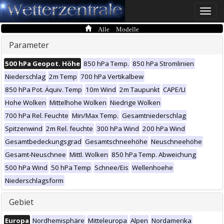
Toggle
naviga
Alle Modelle
Parameter
500 hPa Geopot. Höhe
850 hPa Temp.
850 hPa Stromlinien
Niederschlag
2m Temp
700 hPa Vertikalbew
850 hPa Pot. Äquiv. Temp
10m Wind
2m Taupunkt
CAPE/LI
Hohe Wolken
Mittelhohe Wolken
Niedrige Wolken
700 hPa Rel. Feuchte
Min/Max Temp.
Gesamtniederschlag
Spitzenwind
2m Rel. feuchte
300 hPa Wind
200 hPa Wind
Gesamtbedeckungsgrad
Gesamtschneehöhe
Neuschneehöhe
Gesamt-Neuschnee
Mittl. Wolken
850 hPa Temp. Abweichung
500 hPa Wind
50 hPa Temp
Schnee/Eis
Wellenhoehe
Niederschlagsform
Gebiet
Europa
Nordhemisphäre
Mitteleuropa
Alpen
Nordamerika